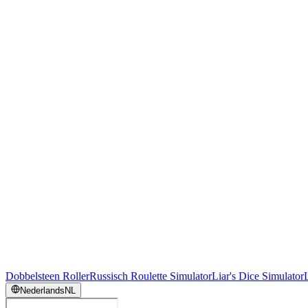
Dobbelsteen Roller
Russisch Roulette Simulator
Liar's Dice Simulator
Nederlands
NL