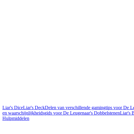
Liar's Dice
Liar's Deck
Delen van verschillende gamingtips voor De L
en waarschijnlijkheidsgids voor De Leugenaar's Dobbelstenen
Liar's
Hulpmiddelen