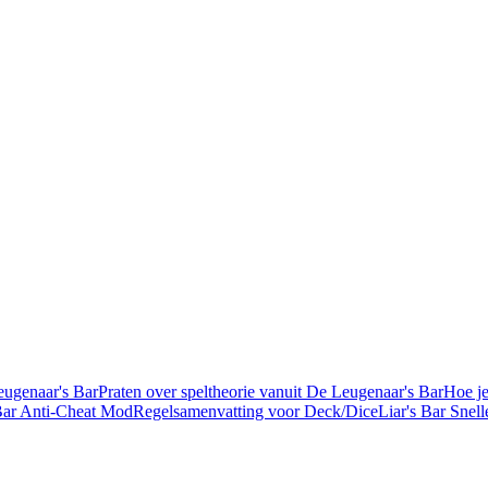
eugenaar's Bar
Praten over speltheorie vanuit De Leugenaar's Bar
Hoe je
 Bar Anti-Cheat Mod
Regelsamenvatting voor Deck/Dice
Liar's Bar Snell