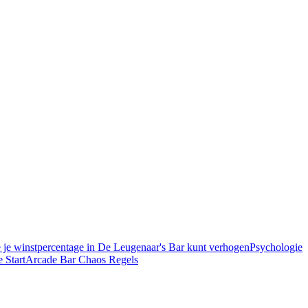
 je winstpercentage in De Leugenaar's Bar kunt verhogen
Psychologie
e Start
Arcade Bar Chaos Regels