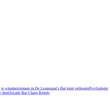
 je winstpercentage in De Leugenaar's Bar kunt verhogen
Psychologie
e Start
Arcade Bar Chaos Regels