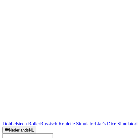
Dobbelsteen Roller
Russisch Roulette Simulator
Liar's Dice Simulator
Nederlands
NL