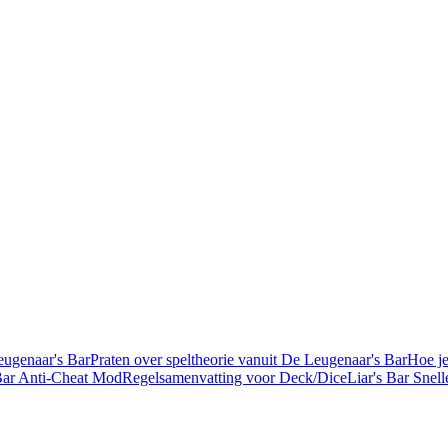
eugenaar's Bar
Praten over speltheorie vanuit De Leugenaar's Bar
Hoe je
 Bar Anti-Cheat Mod
Regelsamenvatting voor Deck/Dice
Liar's Bar Snell