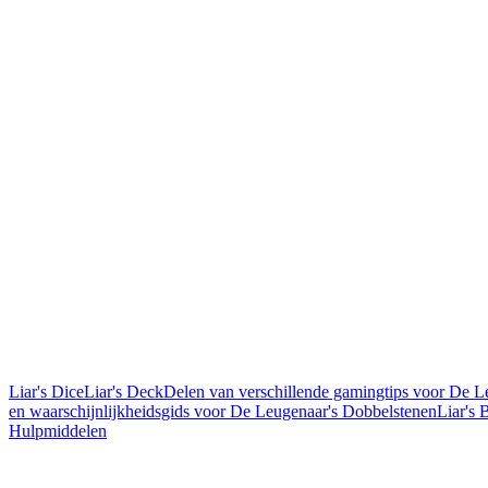
Liar's Dice
Liar's Deck
Delen van verschillende gamingtips voor De L
en waarschijnlijkheidsgids voor De Leugenaar's Dobbelstenen
Liar's
Hulpmiddelen