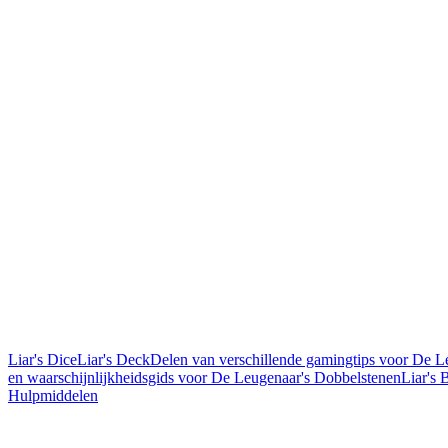
Liar's Dice
Liar's Deck
Delen van verschillende gamingtips voor De L
en waarschijnlijkheidsgids voor De Leugenaar's Dobbelstenen
Liar's
Hulpmiddelen