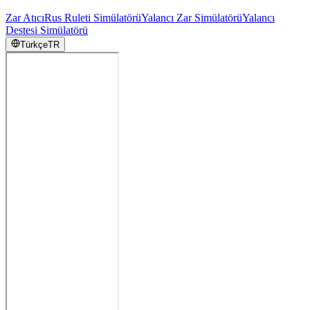
Zar Atıcı
Rus Ruleti Simülatörü
Yalancı Zar Simülatörü
Yalancı
Destesi Simülatörü
Türkçe
TR