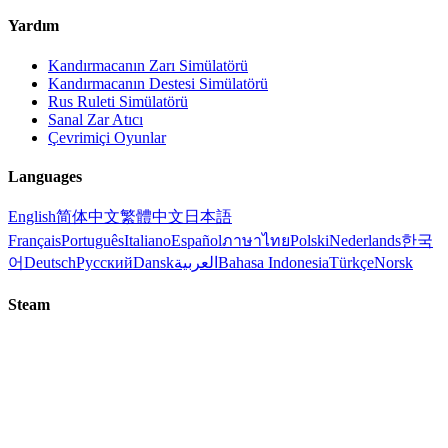
Yardım
Kandırmacanın Zarı Simülatörü
Kandırmacanın Destesi Simülatörü
Rus Ruleti Simülatörü
Sanal Zar Atıcı
Çevrimiçi Oyunlar
Languages
English
简体中文
繁體中文
日本語
Français
Português
Italiano
Español
ภาษาไทย
Polski
Nederlands
한국
어
Deutsch
Русский
Dansk
العربية
Bahasa Indonesia
Türkçe
Norsk
Steam