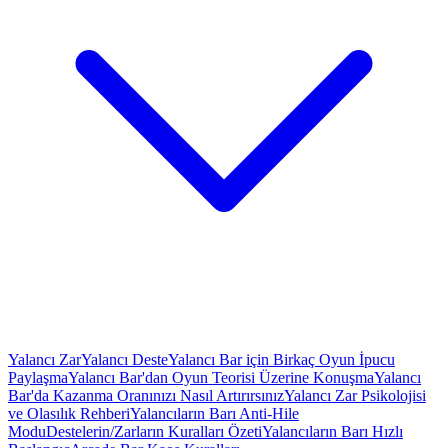
Yalancı Zar
Yalancı Deste
Yalancı Bar için Birkaç Oyun İpucu
Paylaşma
Yalancı Bar'dan Oyun Teorisi Üzerine Konuşma
Yalancı
Bar'da Kazanma Oranınızı Nasıl Artırırsınız
Yalancı Zar Psikolojisi
ve Olasılık Rehberi
Yalancıların Barı Anti-Hile
Modu
Destelerin/Zarların Kuralları Özeti
Yalancıların Barı Hızlı