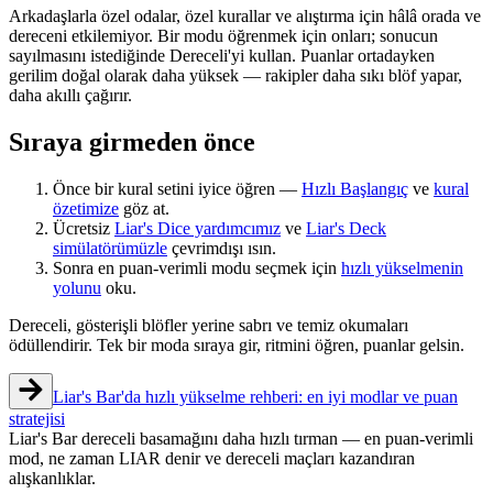
Arkadaşlarla özel odalar, özel kurallar ve alıştırma için hâlâ orada ve
dereceni etkilemiyor. Bir modu öğrenmek için onları; sonucun
sayılmasını istediğinde Dereceli'yi kullan. Puanlar ortadayken
gerilim doğal olarak daha yüksek — rakipler daha sıkı blöf yapar,
daha akıllı çağırır.
Sıraya girmeden önce
Önce bir kural setini iyice öğren —
Hızlı Başlangıç
ve
kural
özetimize
göz at.
Ücretsiz
Liar's Dice yardımcımız
ve
Liar's Deck
simülatörümüzle
çevrimdışı ısın.
Sonra en puan-verimli modu seçmek için
hızlı yükselmenin
yolunu
oku.
Dereceli, gösterişli blöfler yerine sabrı ve temiz okumaları
ödüllendirir. Tek bir moda sıraya gir, ritmini öğren, puanlar gelsin.
Liar's Bar'da hızlı yükselme rehberi: en iyi modlar ve puan
stratejisi
Liar's Bar dereceli basamağını daha hızlı tırman — en puan-verimli
mod, ne zaman LIAR denir ve dereceli maçları kazandıran
alışkanlıklar.