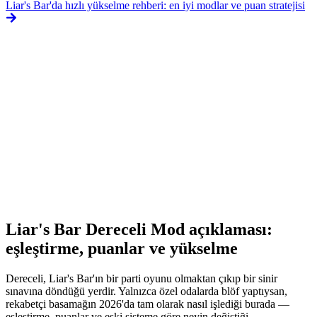
Liar's Bar'da hızlı yükselme rehberi: en iyi modlar ve puan stratejisi
Liar's Bar Dereceli Mod açıklaması:
eşleştirme, puanlar ve yükselme
Dereceli, Liar's Bar'ın bir parti oyunu olmaktan çıkıp bir sinir
sınavına döndüğü yerdir. Yalnızca özel odalarda blöf yaptıysan,
rekabetçi basamağın 2026'da tam olarak nasıl işlediği burada —
eşleştirme, puanlar ve eski sisteme göre neyin değiştiği.