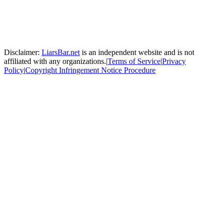
Disclaimer:
LiarsBar.net
is an independent website and is not
affiliated with any organizations.
|
Terms of Service
|
Privacy
Policy
|
Copyright Infringement Notice Procedure