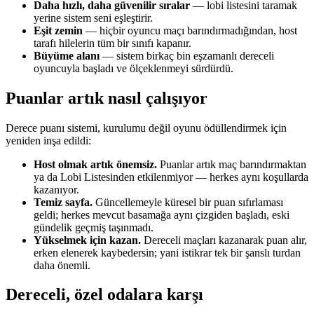
Daha hızlı, daha güvenilir sıralar
— lobi listesini taramak
yerine sistem seni eşleştirir.
Eşit zemin
— hiçbir oyuncu maçı barındırmadığından, host
tarafı hilelerin tüm bir sınıfı kapanır.
Büyüme alanı
— sistem birkaç bin eşzamanlı dereceli
oyuncuyla başladı ve ölçeklenmeyi sürdürdü.
Puanlar artık nasıl çalışıyor
Derece puanı sistemi, kurulumu değil oyunu ödüllendirmek için
yeniden inşa edildi:
Host olmak artık önemsiz.
Puanlar artık maç barındırmaktan
ya da Lobi Listesinden etkilenmiyor — herkes aynı koşullarda
kazanıyor.
Temiz sayfa.
Güncellemeyle küresel bir puan sıfırlaması
geldi; herkes mevcut basamağa aynı çizgiden başladı, eski
gündelik geçmiş taşınmadı.
Yükselmek için kazan.
Dereceli maçları kazanarak puan alır,
erken elenerek kaybedersin; yani istikrar tek bir şanslı turdan
daha önemli.
Dereceli, özel odalara karşı