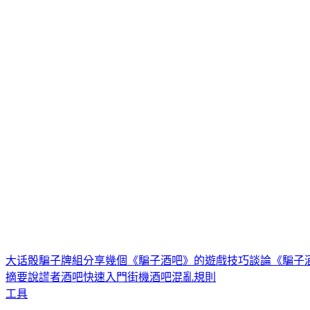
大话骰
騙子牌組
分享幾個《騙子酒吧》的遊戲技巧
談論《騙子
摘要
說謊者酒吧快速入門
街機酒吧混亂規則
工具