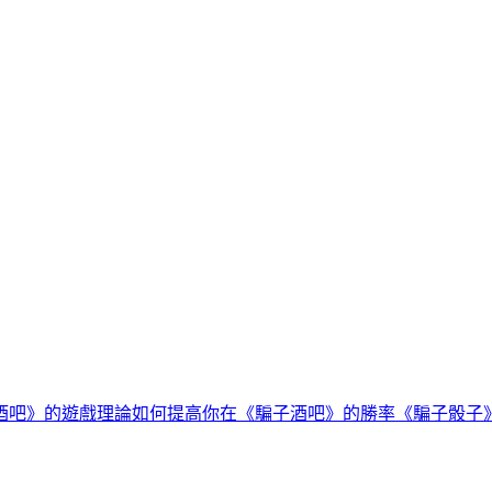
酒吧》的遊戲理論
如何提高你在《騙子酒吧》的勝率
《騙子骰子