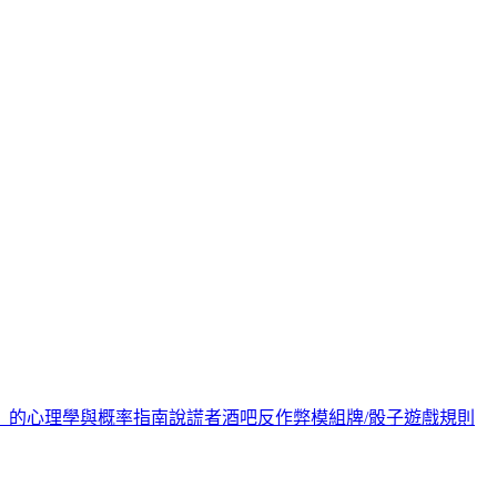
》的心理學與概率指南
說謊者酒吧反作弊模組
牌/骰子遊戲規則