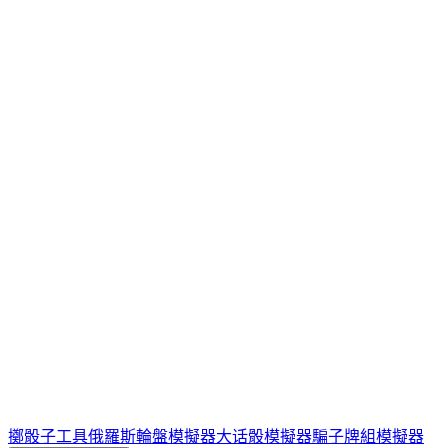
擲骰子工具
俄羅斯輪盤模擬器
大话骰模擬器
騙子牌組模擬器