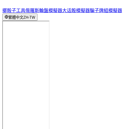
擲骰子工具
俄羅斯輪盤模擬器
大话骰模擬器
騙子牌組模擬器
繁體中文
ZH-TW