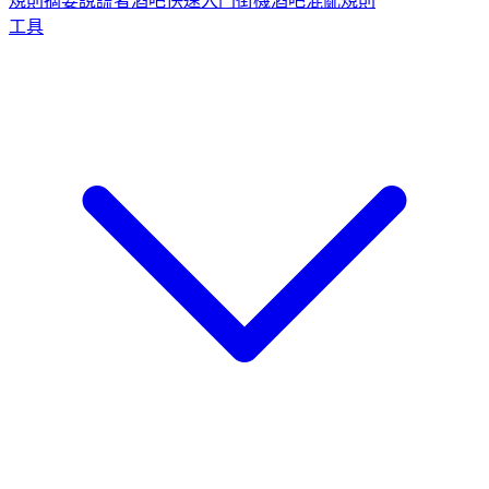
規則摘要
說謊者酒吧快速入門
街機酒吧混亂規則
工具