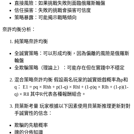
直接風險：如果挑戰失敗則面臨俄羅斯輪盤
信任損害：失敗的挑戰會損害可信度
策略暴露：可能揭示戰略傾向
奈許均衡分析：
純策略奈許均衡
全誠實策略：可以形成均衡，因為偏離的風險是俄羅斯
輪盤
全欺騙策略（理論上）：可能存在但在實踐中不穩定
混合策略奈許均衡 假設兩名玩家的誠實遊戲概率為p和
q： E1 = pq × Rhh + p(1-q) × Rhl + (1-p)q × Rlh + (1-p)(1-
q) × Rll 其中R代表各種報酬組合。
貝葉斯考量 玩家根據以下因素使用貝葉斯推理更新對對
手誠實性的信念：
欺騙的先驗概率
牌的分佈知識