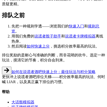
质疑更精。
排队之前
先把一种规则学透——浏览我们的
快速入门
和
规则总
览
。
用我们免费的
说谎者骰子助手
和
说谎者卡牌模拟器
离线
热身。
然后阅读
如何快速上分
，挑选积分效率最高的玩法。
排位奖励的是耐心与准确的判断，而非花哨的吹牛。选定一种
玩法，摸清它的节奏，积分自会到来。
如何在说谎者酒吧快速上分：最佳玩法与积分策略
更快冲上说谎者酒吧排位天梯——积分效率最高的玩法、何时
喊 LIAR，以及真正赢下排位的习惯。
帮助
大话骰模拟器