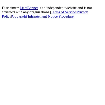
Disclaimer:
LiarsBar.net
is an independent website and is not
affiliated with any organizations.
|
Terms of Service
|
Privacy
Policy
|
Copyright Infringement Notice Procedure