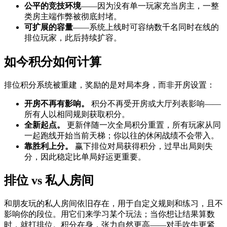
公平的竞技环境
——因为没有单一玩家充当房主，一整
类房主端作弊被彻底封堵。
可扩展的容量
——系统上线时可容纳数千名同时在线的
排位玩家，此后持续扩容。
如今积分如何计算
排位积分系统被重建，奖励的是对局本身，而非开房设置：
开房不再有影响。
积分不再受开房或大厅列表影响——
所有人以相同规则获取积分。
全新起点。
更新伴随一次全局积分重置，所有玩家从同
一起跑线开始当前天梯；你以往的休闲战绩不会带入。
靠胜利上分。
赢下排位对局获得积分，过早出局则失
分，因此稳定比单局好运更重要。
排位 vs 私人房间
和朋友玩的私人房间依旧存在，用于自定义规则和练习，且不
影响你的段位。用它们来学习某个玩法；当你想让结果算数
时，就打排位。积分在身，张力自然更高——对手吹牛更紧、