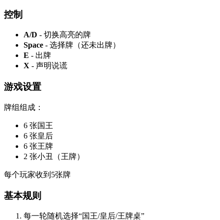
控制
A/D
- 切换高亮的牌
Space
- 选择牌（还未出牌）
E
- 出牌
X
- 声明说谎
游戏设置
牌组组成：
6 张国王
6 张皇后
6 张王牌
2 张小丑（王牌）
每个玩家收到5张牌
基本规则
每一轮随机选择“国王/皇后/王牌桌”