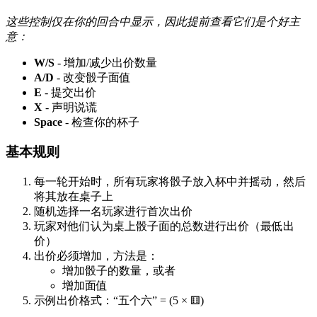
这些控制仅在你的回合中显示，因此提前查看它们是个好主
意：
W/S
- 增加/减少出价数量
A/D
- 改变骰子面值
E
- 提交出价
X
- 声明说谎
Space
- 检查你的杯子
基本规则
每一轮开始时，所有玩家将骰子放入杯中并摇动，然后
将其放在桌子上
随机选择一名玩家进行首次出价
玩家对他们认为桌上骰子面的总数进行出价（最低出
价）
出价必须增加，方法是：
增加骰子的数量，或者
增加面值
示例出价格式：“五个六” = (5 × ⚅)