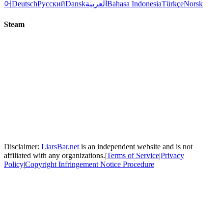
어
Deutsch
Русский
Dansk
العربية
Bahasa Indonesia
Türkçe
Norsk
Steam
Disclaimer:
LiarsBar.net
is an independent website and is not
affiliated with any organizations.
|
Terms of Service
|
Privacy
Policy
|
Copyright Infringement Notice Procedure