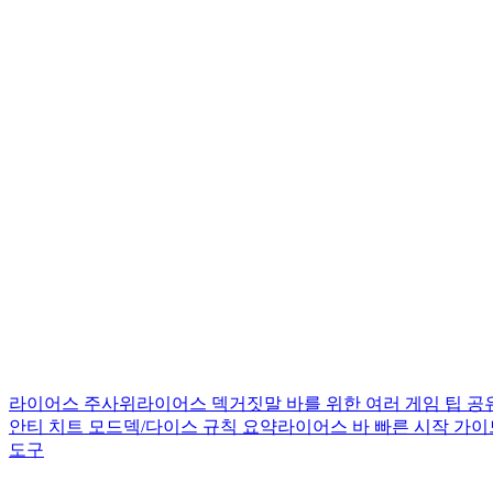
라이어스 주사위
라이어스 덱
거짓말 바를 위한 여러 게임 팁 공
안티 치트 모드
덱/다이스 규칙 요약
라이어스 바 빠른 시작 가이
도구