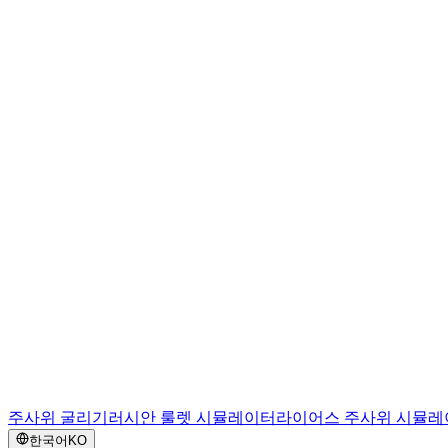
주사위 굴리기
러시안 룰렛 시뮬레이터
라이어스 주사위 시뮬레
한국어
KO