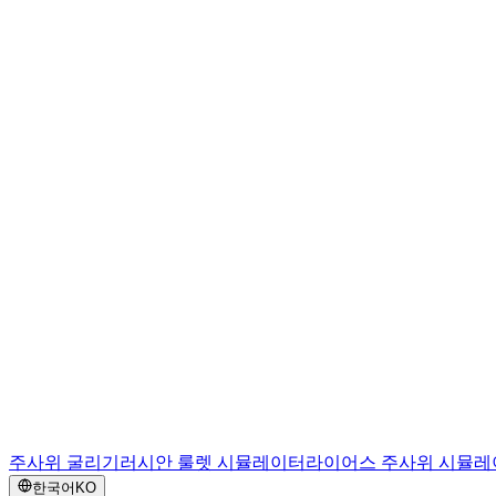
주사위 굴리기
러시안 룰렛 시뮬레이터
라이어스 주사위 시뮬레
한국어
KO