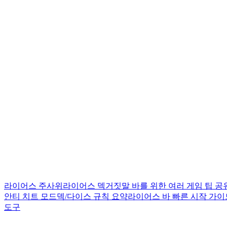
라이어스 주사위
라이어스 덱
거짓말 바를 위한 여러 게임 팁 공
안티 치트 모드
덱/다이스 규칙 요약
라이어스 바 빠른 시작 가이
도구