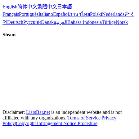
English
简体中文
繁體中文
日本語
Français
Português
Italiano
Español
ภาษาไทย
Polski
Nederlands
한국
어
Deutsch
Русский
Dansk
العربية
Bahasa Indonesia
Türkçe
Norsk
Steam
Disclaimer:
LiarsBar.net
is an independent website and is not
affiliated with any organizations.
|
Terms of Service
|
Privacy
Policy
|
Copyright Infringement Notice Procedure