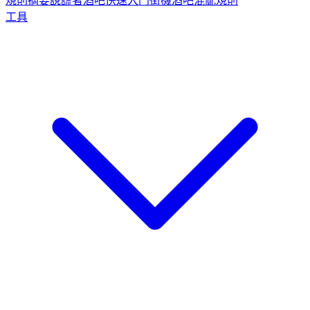
規則摘要
說謊者酒吧快速入門
街機酒吧混亂規則
工具