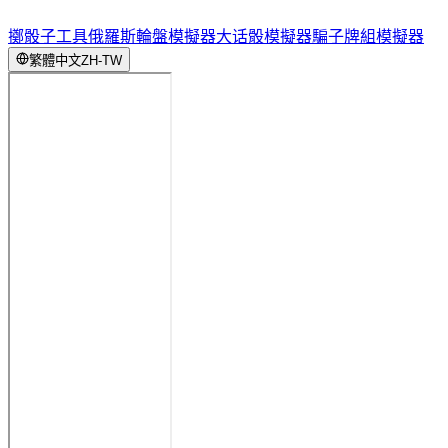
擲骰子工具
俄羅斯輪盤模擬器
大话骰模擬器
騙子牌組模擬器
繁體中文
ZH-TW