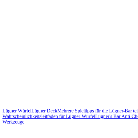
Lügner Würfel
Lügner Deck
Mehrere Spieltipps für die Lügner-Bar tei
Wahrscheinlichkeitsleitfaden für Lügner-Würfel
Lügner's Bar Anti-C
Werkzeuge