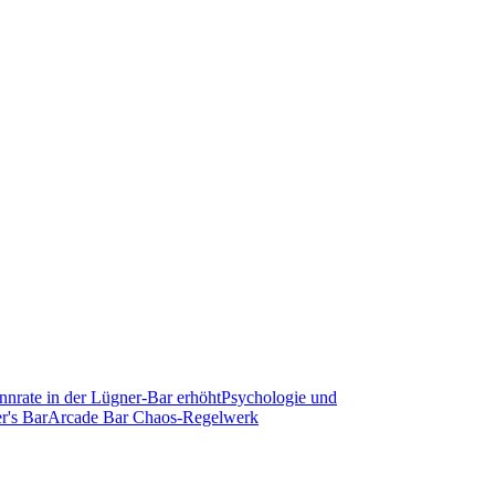
nrate in der Lügner-Bar erhöht
Psychologie und
r's Bar
Arcade Bar Chaos-Regelwerk