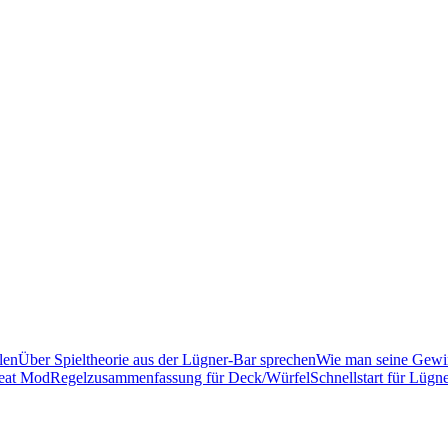
len
Über Spieltheorie aus der Lügner-Bar sprechen
Wie man seine Gewin
heat Mod
Regelzusammenfassung für Deck/Würfel
Schnellstart für Lügne