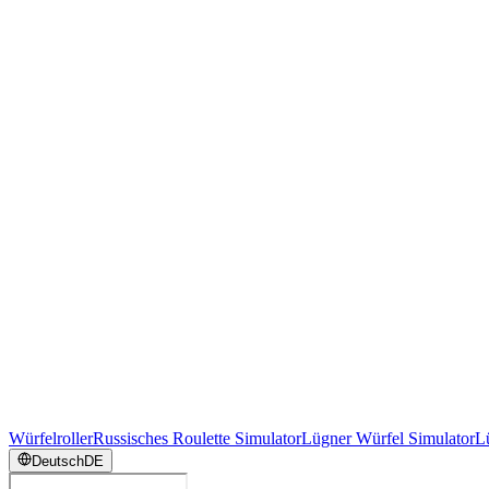
Würfelroller
Russisches Roulette Simulator
Lügner Würfel Simulator
L
Deutsch
DE