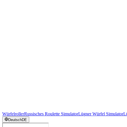
Würfelroller
Russisches Roulette Simulator
Lügner Würfel Simulator
L
Deutsch
DE