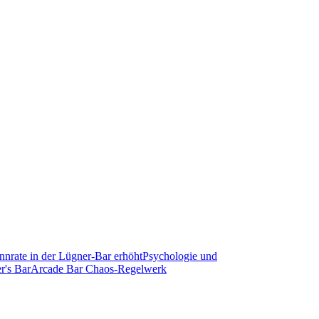
nrate in der Lügner-Bar erhöht
Psychologie und
r's Bar
Arcade Bar Chaos-Regelwerk