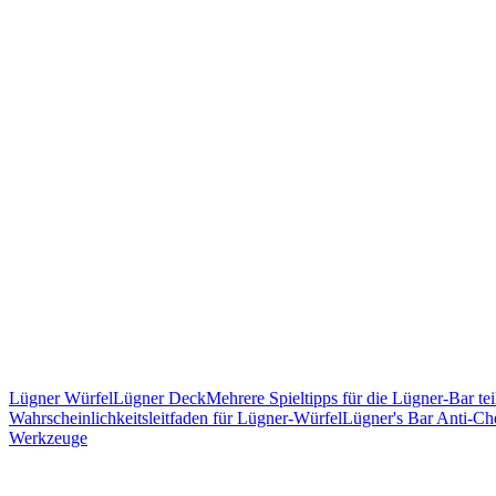
Lügner Würfel
Lügner Deck
Mehrere Spieltipps für die Lügner-Bar tei
Wahrscheinlichkeitsleitfaden für Lügner-Würfel
Lügner's Bar Anti-C
Werkzeuge