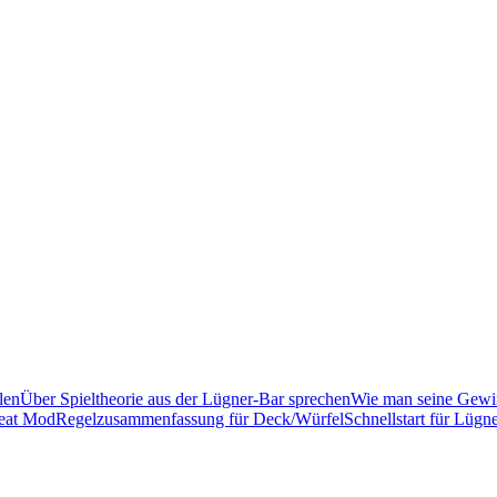
len
Über Spieltheorie aus der Lügner-Bar sprechen
Wie man seine Gewin
heat Mod
Regelzusammenfassung für Deck/Würfel
Schnellstart für Lügne