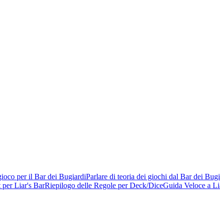
gioco per il Bar dei Bugiardi
Parlare di teoria dei giochi dal Bar dei Bugi
per Liar's Bar
Riepilogo delle Regole per Deck/Dice
Guida Veloce a Li