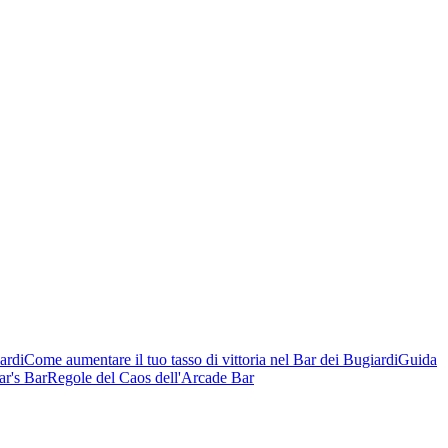
ardi
Come aumentare il tuo tasso di vittoria nel Bar dei Bugiardi
Guida
ar's Bar
Regole del Caos dell'Arcade Bar