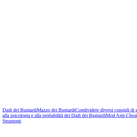
Dadi dei Bugiardi
Mazzo dei Bugiardi
Condividere diversi consigli di 
alla psicologia e alla probabilità dei Dadi dei Bugiardi
Mod Anti-Cheat 
Strumenti