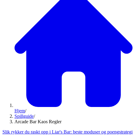
Hjem
/
Spillguide
/
Arcade Bar Kaos Regler
Slik rykker du raskt opp i Liar's Bar: beste moduser og poengstrategi