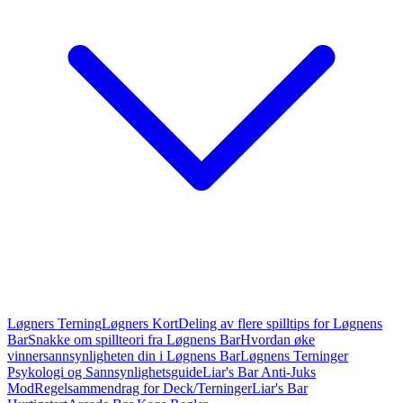
Løgners Terning
Løgners Kort
Deling av flere spilltips for Løgnens
Bar
Snakke om spillteori fra Løgnens Bar
Hvordan øke
vinnersannsynligheten din i Løgnens Bar
Løgnens Terninger
Psykologi og Sannsynlighetsguide
Liar's Bar Anti-Juks
Mod
Regelsammendrag for Deck/Terninger
Liar's Bar