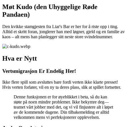
Møt Kudo (den Uhyggelige Røde
Pandaen)
Den kvikke stamgjesten fra Liar's Bar er her for å riste opp i ting.
Alltid et skritt foran, jonglerer han med løgner, gjeld og en familie av
kaos – alt mens han planlegger sitt neste store svindelnummer.
Hva er Nytt
Vertsmigrasjon Er Endelig Her!
Ikke flere spill som avsluttes bare fordi verten ikke klarte presset!
Hvis verten forlater, vil en ny ta deres plass, slik at spillet fortsetter.
Denne funksjonen er for øyeblikket i beta, så du kan
støte på noen mindre problemer. Ikke bekymre deg—
teamet vårt jobber med det, og vi vil finjustere alt i løpet
av de kommende dagene. Din tilbakemelding er alltid
velkommen mens vi perfeksjonerer opplevelsen.