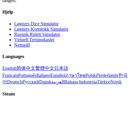
rangert.
Hjelp
Løgners Dice Simulator
Løgners Kortstokk Simulator
Russisk Rulett Simulator
Virtuell Terningkaster
Nettspill
Languages
English
简体中文
繁體中文
日本語
Français
Português
Italiano
Español
ภาษาไทย
Polski
Nederlands
한국
어
Deutsch
Русский
Dansk
العربية
Bahasa Indonesia
Türkçe
Norsk
Steam