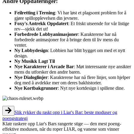
Andre Oppdateringer:
Feilretting i Terning
: Vi har løst et plagsomt problem for å
gjøre spillopplevelsen din jevnere.
Foxy's Antrekk Oppdatert
: Et friskt utseende for vår listige
rev—sjekk det ut!
Forbedrede Lobbyanimasjoner
: Karakterene har nå
forbedrede animasjoner for å bringe dem til liv mens du
venter.
Ny Lobbydesign
: Lobbien har blitt bygget om med et nytt
design.
Ny Musikk Lagt Til
Nye Karakterer i Arcade Bar
: Møt interessante nye ansikter
mens du utforsker den andre baren.
Nye Dialoglinjer
: Karakterene har nå flere linjer, som hjelper
deg med å avdekke mer om deres bakhistorier.
Nye Kortbakgrunner
: Nyt nye kortdesign i spillene dine.
Slik rykker du raskt opp i Liar's Bar: beste moduser og
poengstrategi
Klatr raskere opp Liar's Bars rangerte stige — den mest poeng-
effektive modusen, når du roper LIAR, og vanene som vinner