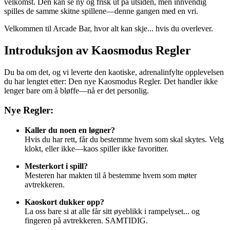
velkomst. Den kan se ny og frisk ut på utsiden, men innvendig
spilles de samme skitne spillene—denne gangen med en vri.
Velkommen til Arcade Bar, hvor alt kan skje... hvis du overlever.
Introduksjon av Kaosmodus Regler
Du ba om det, og vi leverte den kaotiske, adrenalinfylte opplevelsen
du har lengtet etter: Den nye Kaosmodus Regler. Det handler ikke
lenger bare om å bløffe—nå er det personlig.
Nye Regler:
Kaller du noen en løgner?
Hvis du har rett, får du bestemme hvem som skal skytes. Velg
klokt, eller ikke—kaos spiller ikke favoritter.
Mesterkort i spill?
Mesteren har makten til å bestemme hvem som møter
avtrekkeren.
Kaoskort dukker opp?
La oss bare si at alle får sitt øyeblikk i rampelyset... og
fingeren på avtrekkeren. SAMTIDIG.