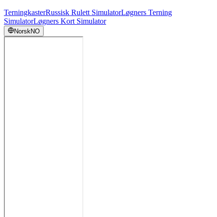
Terningkaster
Russisk Rulett Simulator
Løgners Terning
Simulator
Løgners Kort Simulator
Norsk
NO