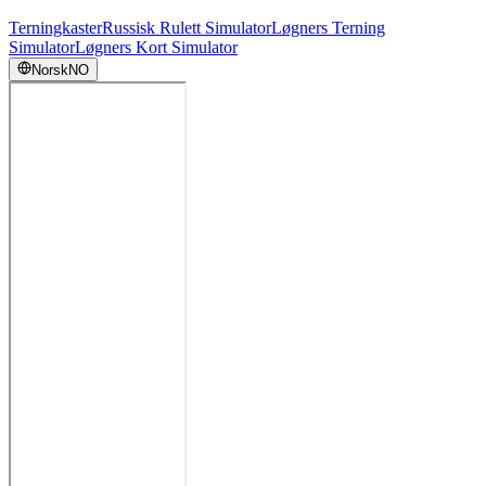
Terningkaster
Russisk Rulett Simulator
Løgners Terning
Simulator
Løgners Kort Simulator
Norsk
NO