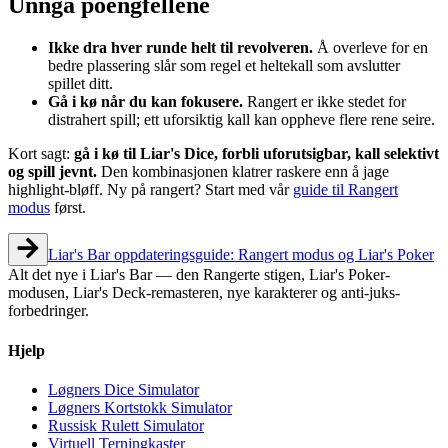
Unngå poengfellene
Ikke dra hver runde helt til revolveren.
Å overleve for en
bedre plassering slår som regel et heltekall som avslutter
spillet ditt.
Gå i kø når du kan fokusere.
Rangert er ikke stedet for
distrahert spill; ett uforsiktig kall kan oppheve flere rene seire.
Kort sagt:
gå i kø til Liar's Dice, forbli uforutsigbar, kall selektivt
og spill jevnt.
Den kombinasjonen klatrer raskere enn å jage
highlight-bløff. Ny på rangert? Start med vår
guide til Rangert
modus
først.
Liar's Bar oppdateringsguide: Rangert modus og Liar's Poker
Alt det nye i Liar's Bar — den Rangerte stigen, Liar's Poker-
modusen, Liar's Deck-remasteren, nye karakterer og anti-juks-
forbedringer.
Hjelp
Løgners Dice Simulator
Løgners Kortstokk Simulator
Russisk Rulett Simulator
Virtuell Terningkaster