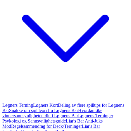
Løgners Terning
Løgners Kort
Deling av flere spilltips for Løgnens
Bar
Snakke om spillteori fra Løgnens Bar
Hvordan øke
vinnersannsynligheten din i Løgnens Bar
Løgnens Terninger
Psykologi og Sannsynlighetsguide
Liar's Bar Anti-Juks
Mod
Regelsammendrag for Deck/Terninger
Liar's Bar