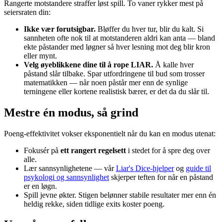
Rangerte motstandere straffer løst spill. To vaner rykker mest på
seiersraten din:
Ikke vær forutsigbar.
Bløffer du hver tur, blir du kalt. Si
sannheten ofte nok til at motstanderen aldri kan anta — bland
ekte påstander med løgner så hver lesning mot deg blir kron
eller mynt.
Velg øyeblikkene dine til å rope LIAR.
Å kalle hver
påstand slår tilbake. Spar utfordringene til bud som trosser
matematikken — når noen påstår mer enn de synlige
terningene eller kortene realistisk bærer, er det da du slår til.
Mestre én modus, så grind
Poeng-effektivitet vokser eksponentielt når du kan en modus utenat:
Fokusér på
ett rangert regelsett
i stedet for å spre deg over
alle.
Lær sannsynlighetene — vår
Liar's Dice-hjelper
og
guide til
psykologi og sannsynlighet
skjerper teften for når en påstand
er en løgn.
Spill jevne økter. Stigen belønner stabile resultater mer enn én
heldig rekke, siden tidlige exits koster poeng.