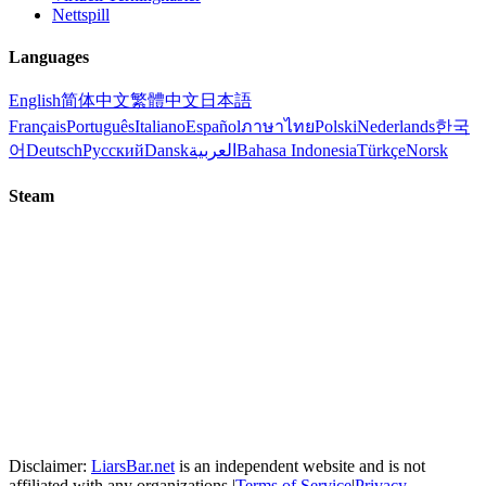
Nettspill
Languages
English
简体中文
繁體中文
日本語
Français
Português
Italiano
Español
ภาษาไทย
Polski
Nederlands
한국
어
Deutsch
Русский
Dansk
العربية
Bahasa Indonesia
Türkçe
Norsk
Steam
Disclaimer:
LiarsBar.net
is an independent website and is not
affiliated with any organizations.
|
Terms of Service
|
Privacy