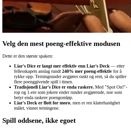
Velg den mest poeng-effektive modusen
Dette er den største spaken:
Liar's Dice er langt mer effektiv enn Liar's Deck
— etter
fellesskapets anslag rundt
240% mer poeng-effektiv
for å
rykke opp. Terningrunder avgjøres raskt og rent, så du spiller
flere poenggivende spill i timen.
Tradisjonell Liar's Dice er enda raskere.
Med "Spot On!"-
rop og 1-ere som jokere ender runder avgjørende, noe som
betyr enda raskere poengomløp.
Liar's Deck er flott for moro
, men er ren klatrehastighet
målet, vinner terningene.
Spill oddsene, ikke egoet