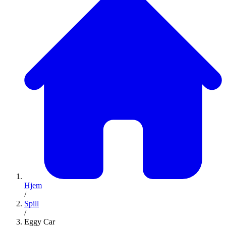
Hjem
/
Spill
/
Eggy Car