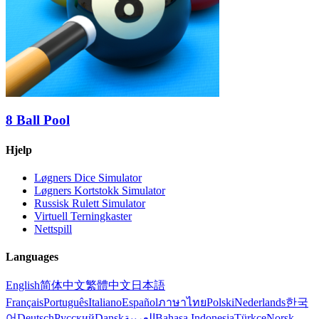
8 Ball Pool
Hjelp
Løgners Dice Simulator
Løgners Kortstokk Simulator
Russisk Rulett Simulator
Virtuell Terningkaster
Nettspill
Languages
English
简体中文
繁體中文
日本語
Français
Português
Italiano
Español
ภาษาไทย
Polski
Nederlands
한국
어
Deutsch
Русский
Dansk
العربية
Bahasa Indonesia
Türkçe
Norsk