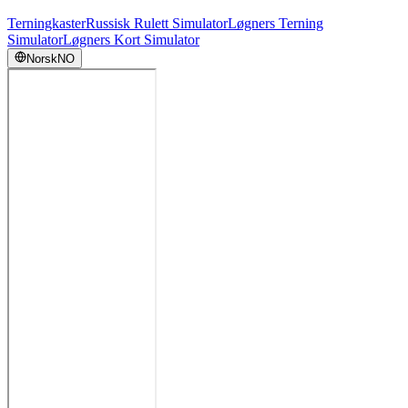
Terningkaster
Russisk Rulett Simulator
Løgners Terning
Simulator
Løgners Kort Simulator
Norsk
NO