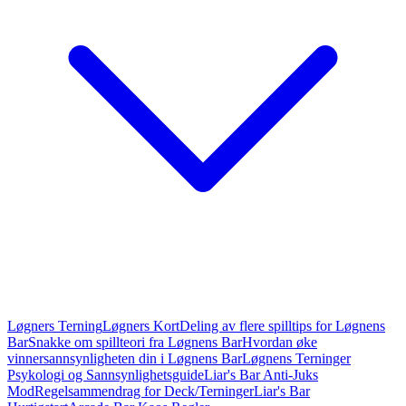
Løgners Terning
Løgners Kort
Deling av flere spilltips for Løgnens
Bar
Snakke om spillteori fra Løgnens Bar
Hvordan øke
vinnersannsynligheten din i Løgnens Bar
Løgnens Terninger
Psykologi og Sannsynlighetsguide
Liar's Bar Anti-Juks
Mod
Regelsammendrag for Deck/Terninger
Liar's Bar