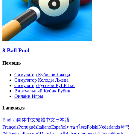
8 Ball Pool
Помощь
Симулятор Кубиков Лжеца
Симулятор Колоды Лжеца
Симулятор Русской РуLETки
Виртуальный Кубик Рубик
Онлайн Игры
Languages
English
简体中文
繁體中文
日本語
Français
Português
Italiano
Español
ภาษาไทย
Polski
Nederlands
한국
어
Deutsch
Русский
Dansk
العربية
Bahasa Indonesia
Türkçe
Norsk