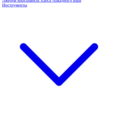
Лжецов Бар
Правила Хаоса Аркадного Бара
Инструменты