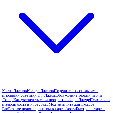
Кости Лжецов
Колода Лжецов
Поделитесь несколькими
игровыми советами для Лжеца
Обсуждение теории игр из
Лжеца
Как увеличить свой процент побед в Лжеце
Психология
и вероятность в игре Лжец
Мод античита для Лжецов
Бар
Резюме правил для игры в карты/кости
Быстрый старт в