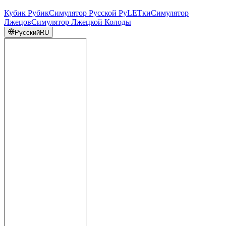
Кубик Рубик
Симулятор Русской РуLETки
Симулятор
Лжецов
Симулятор Лжецкой Колоды
Русский
RU