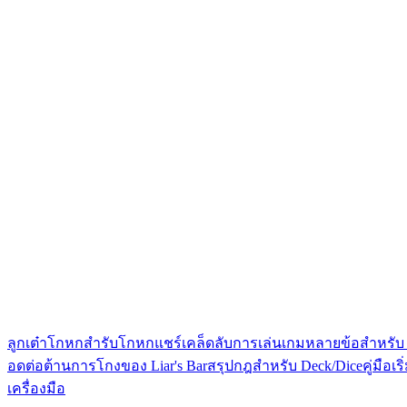
ลูกเต๋าโกหก
สำรับโกหก
แชร์เคล็ดลับการเล่นเกมหลายข้อสำหรับ L
อดต่อต้านการโกงของ Liar's Bar
สรุปกฎสำหรับ Deck/Dice
คู่มือเ
เครื่องมือ