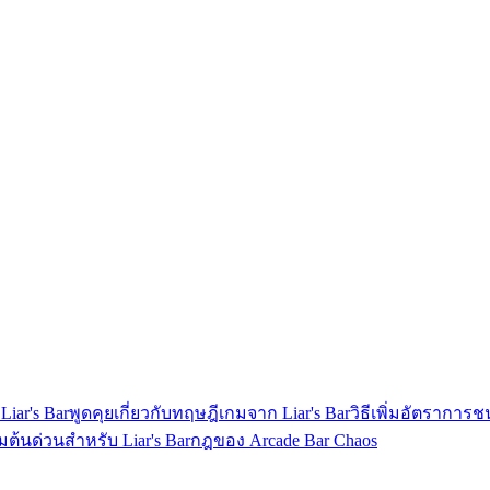
iar's Bar
พูดคุยเกี่ยวกับทฤษฎีเกมจาก Liar's Bar
วิธีเพิ่มอัตราการช
ริ่มต้นด่วนสำหรับ Liar's Bar
กฎของ Arcade Bar Chaos