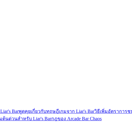
iar's Bar
พูดคุยเกี่ยวกับทฤษฎีเกมจาก Liar's Bar
วิธีเพิ่มอัตราการช
ริ่มต้นด่วนสำหรับ Liar's Bar
กฎของ Arcade Bar Chaos