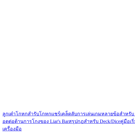
ลูกเต๋าโกหก
สำรับโกหก
แชร์เคล็ดลับการเล่นเกมหลายข้อสำหรับ L
อดต่อต้านการโกงของ Liar's Bar
สรุปกฎสำหรับ Deck/Dice
คู่มือเ
เครื่องมือ