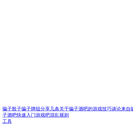
骗子骰子
骗子牌组
分享几条关于骗子酒吧的游戏技巧
谈论来自
子酒吧快速入门
游戏吧混乱规则
工具