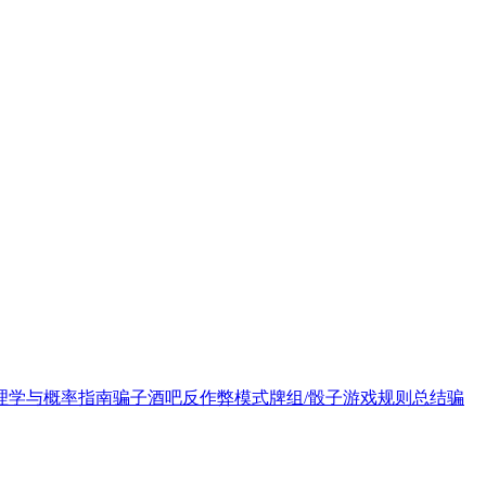
理学与概率指南
骗子酒吧反作弊模式
牌组/骰子游戏规则总结
骗