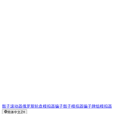
骰子滚动器
俄罗斯轮盘模拟器
骗子骰子模拟器
骗子牌组模拟器
简体中文
ZH