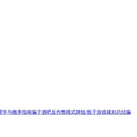
理学与概率指南
骗子酒吧反作弊模式
牌组/骰子游戏规则总结
骗