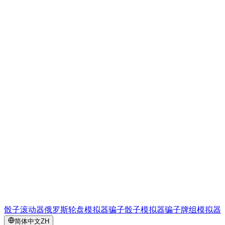
骰子滚动器
俄罗斯轮盘模拟器
骗子骰子模拟器
骗子牌组模拟器
简体中文
ZH