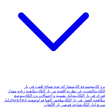
عدة نصائح للعب في بار
ة من بار الكاذبين
كيفية زيادة معدل
ية و احتمالات نرد الكاذبين
وضع
لخص القواعد لوضعية Deck/Dice
دليل
ار الألعاب