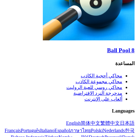
ب
روليت
ضية
Englis
Français
Português
Italiano
Español
ภาษ