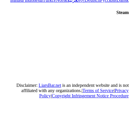
ربية
Norsk
Türkçe
Bahasa Indonesia
Disclaimer:
LiarsBar.net
is an in
affiliated with any organizatio
Policy
|
Copyright In