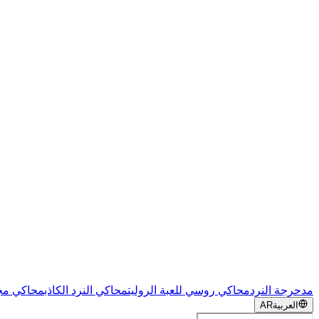
مدحرجة النرد
محاكي روسي للعبة الروليت
محاكي النرد الكاذب
محاكي مج
العربية
AR