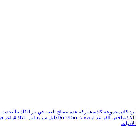
نرد كاذب
مجموعة كاذب
مشاركة عدة نصائح للعب في بار الكاذبين
التحدث عن
الكاذب
ملخص القواعد لوضعية Deck/Dice
دليل سريع لبار الكاذب
قواعد فو
الأدوات