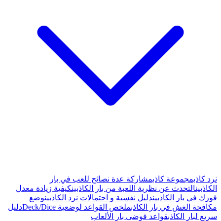
عدة نصائح للعب في بار
ة من بار الكاذبين
كيفية زيادة معدل
ية و احتمالات نرد الكاذبين
وضع
لخص القواعد لوضعية Deck/Dice
دليل
ار الألعاب