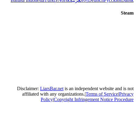
ربية
Norsk
Türkçe
Bahasa Indonesia
Disclaimer:
LiarsBar.net
is an in
affiliated with any organizatio
Policy
|
Copyright In