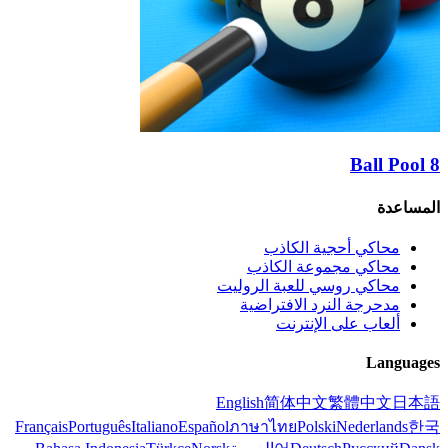
ب
روليت
ضية
Englis
Français
Português
Italiano
Español
ภาษ