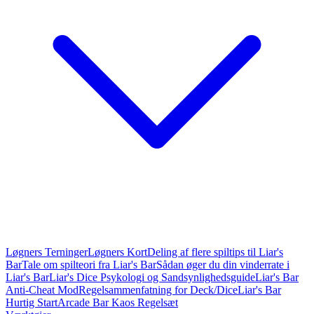
Løgners Terninger
Løgners Kort
Deling af flere spiltips til Liar's
Bar
Tale om spilteori fra Liar's Bar
Sådan øger du din vinderrate i
Liar's Bar
Liar's Dice Psykologi og Sandsynlighedsguide
Liar's Bar
Anti-Cheat Mod
Regelsammenfatning for Deck/Dice
Liar's Bar
Hurtig Start
Arcade Bar Kaos Regelsæt