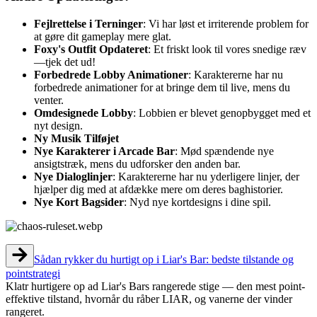
Fejlrettelse i Terninger
: Vi har løst et irriterende problem for
at gøre dit gameplay mere glat.
Foxy's Outfit Opdateret
: Et friskt look til vores snedige ræv
—tjek det ud!
Forbedrede Lobby Animationer
: Karaktererne har nu
forbedrede animationer for at bringe dem til live, mens du
venter.
Omdesignede Lobby
: Lobbien er blevet genopbygget med et
nyt design.
Ny Musik Tilføjet
Nye Karakterer i Arcade Bar
: Mød spændende nye
ansigtstræk, mens du udforsker den anden bar.
Nye Dialoglinjer
: Karaktererne har nu yderligere linjer, der
hjælper dig med at afdække mere om deres baghistorier.
Nye Kort Bagsider
: Nyd nye kortdesigns i dine spil.
Sådan rykker du hurtigt op i Liar's Bar: bedste tilstande og
pointstrategi
Klatr hurtigere op ad Liar's Bars rangerede stige — den mest point-
effektive tilstand, hvornår du råber LIAR, og vanerne der vinder
rangeret.