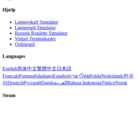
Hjælp
Løgnerskaft Simulator
Løgnerspil Simulator
Russisk Roulette Simulator
Virtuel Terningkaster
Onlinespil
Languages
English
简体中文
繁體中文
日本語
Français
Português
Italiano
Español
ภาษาไทย
Polski
Nederlands
한국
어
Deutsch
Русский
Dansk
العربية
Bahasa Indonesia
Türkçe
Norsk
Steam