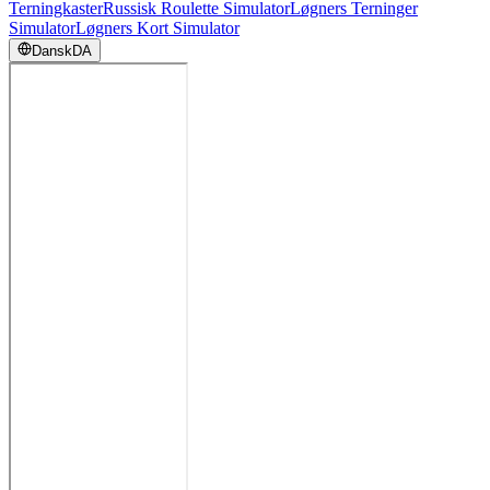
Terningkaster
Russisk Roulette Simulator
Løgners Terninger
Simulator
Løgners Kort Simulator
Dansk
DA