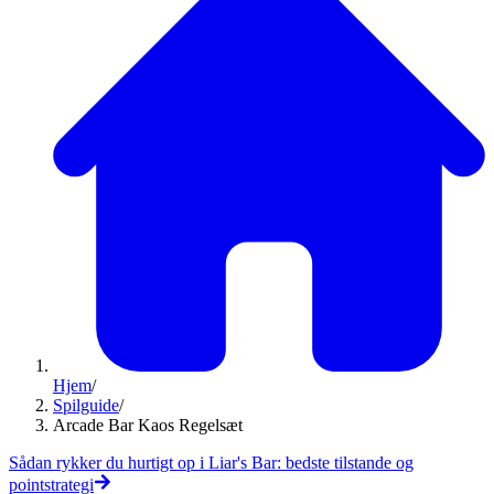
Hjem
/
Spilguide
/
Arcade Bar Kaos Regelsæt
Sådan rykker du hurtigt op i Liar's Bar: bedste tilstande og
pointstrategi