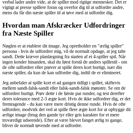
verbal lader andre vide, at de spiller mod rigtige mennesker. Det er
vigtigt at presse spillere foran og overfor dig til at udfordre andre,
mens du får din næste spiller til at tøve med at udfordre dig.
Hvordan man Afskræcker Udfordringer
fra Næste Spiller
Nøglen er at etablere dit image. Jeg opretholder en "ærlig spiller"
persona - hvis de udfordrer mig, vil de normalt opdage, at jeg talte
sandt. Dette kræver planlægning fra starten af et 4-spiller spil. Når
ingen kender hinanden, skal du først forstå de andres spillestil - om
de ofte udfordrer eller prøver at spille deres kort hurtigt, især din
næste spiller, da kun de kan udfordre dig, indtil de er elimineret.
Jeg anbefaler at spille kort et ad gangen tidligt i spillet, skiftevis
mellem sandt-falsk-sandt eller falsk-sandt-falsk mønstre. Se om de
udfordrer hurtigt. Prøv dette i de første par runder, og test derefter
deres tolerance med 2-3 ægte kort. Hvis de ikke udfordrer dig, er det
fremragende - du kan være mere dristig denne runde. Hvis de ofte
udfordrer, modvirk det ved at spille flere ægte kort for at opbygge dit
ærlige image (brug den gamle tyr eller gris karakter for et mere
troværdigt udseende). Efter at være blevet fanget ærlig to gange,
bliver de normalt tøvende med at udfordre.