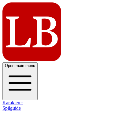
Open main menu
Karakterer
Spilguide