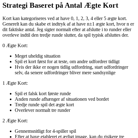
Strategi Baseret på Antal Ægte Kort
Kort kan kategoriseres ved at have 0, 1, 2, 3, 4 eller 5 ægte kort.
Generelt kan du skabe et indtryk af at have n±1 ægte kort, hvor n er
dit faktiske antal. Jeg sigter normalt efter at afslutte i to runder eller
overleve indtil den tredje runde slutter, da spil typisk afsluttes der.
0 Ægte Kort:
Meget uheldig situation
Spil et kort først for at teste, om andre udfordrer tidligt
Hvis der ikke er nogen tidlig udfordring, start udfordringer
selv, da senere udfordringer bliver mere sandsynlige
1 Ægte Kort:
Spil et falsk kort første runde
Anden runde afhænger af situationen ved bordet
Tredje runde spil det ægte kort
Overlever normalt tre runder
2 Ægte Kort:
Gennemsnitligt for 4-spiller spil
Efter at have etableret et ærligt image, kan du risikere tre