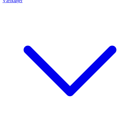
Værktøjer