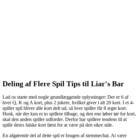
Deling af Flere Spil Tips til Liar's Bar
Lad os starte med nogle grundlæggende oplysninger: Der er 6 af
hver Q, K og A kort, plus 2 jokere, hvilket giver i alt 20 kort. I et 4-
spiller spil bliver alle kort delt ud, så hver spiller får 8 ægte kort.
Husk, når der kun er to spillere tilbage, og den ene løber tør for kort,
skal den anden spiller udfordre. Derfor har spillere tendens til at
spille deres falske kort først for at være på den sikre side.
En afgørende del af dette spil er brugen af stemmechat. At være