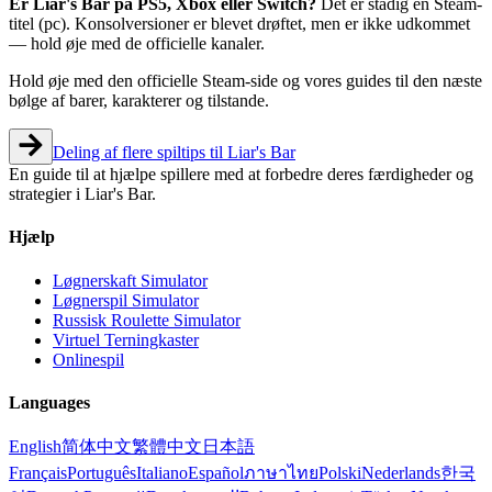
Er Liar's Bar på PS5, Xbox eller Switch?
Det er stadig en Steam-
titel (pc). Konsolversioner er blevet drøftet, men er ikke udkommet
— hold øje med de officielle kanaler.
Hold øje med den officielle Steam-side og vores guides til den næste
bølge af barer, karakterer og tilstande.
Deling af flere spiltips til Liar's Bar
En guide til at hjælpe spillere med at forbedre deres færdigheder og
strategier i Liar's Bar.
Hjælp
Løgnerskaft Simulator
Løgnerspil Simulator
Russisk Roulette Simulator
Virtuel Terningkaster
Onlinespil
Languages
English
简体中文
繁體中文
日本語
Français
Português
Italiano
Español
ภาษาไทย
Polski
Nederlands
한국