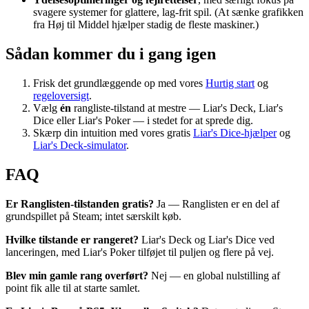
svagere systemer for glattere, lag-frit spil. (At sænke grafikken
fra Høj til Middel hjælper stadig de fleste maskiner.)
Sådan kommer du i gang igen
Frisk det grundlæggende op med vores
Hurtig start
og
regeloversigt
.
Vælg
én
rangliste-tilstand at mestre — Liar's Deck, Liar's
Dice eller Liar's Poker — i stedet for at sprede dig.
Skærp din intuition med vores gratis
Liar's Dice-hjælper
og
Liar's Deck-simulator
.
FAQ
Er Ranglisten-tilstanden gratis?
Ja — Ranglisten er en del af
grundspillet på Steam; intet særskilt køb.
Hvilke tilstande er rangeret?
Liar's Deck og Liar's Dice ved
lanceringen, med Liar's Poker tilføjet til puljen og flere på vej.
Blev min gamle rang overført?
Nej — en global nulstilling af
point fik alle til at starte samlet.