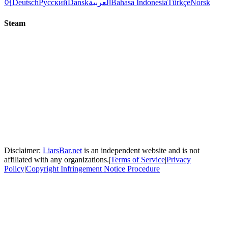
어
Deutsch
Русский
Dansk
العربية
Bahasa Indonesia
Türkçe
Norsk
Steam
Disclaimer:
LiarsBar.net
is an independent website and is not
affiliated with any organizations.
|
Terms of Service
|
Privacy
Policy
|
Copyright Infringement Notice Procedure