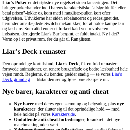
Liar's Poker
er det største nye regelsæt siden lanceringen. Det
bringer pokerhænder ind i barens karakteristiske "afslør bluffet eller
betal prisen"-løkke og kom med i rangliste-puljen kort efter
udgivelsen. Udviklerne har siden rebalanceret og redesignet det,
herunder omarbejdede
Switch
-mekanikker, for at holde kampe fair
og læsbare. Som altid ender et forkert kald ved revolveren —
indsatsen, der gjorde Liar's Bar berømt, er fuldt intakt. Ny i det?
Varm op i et privat rum, før du går til Ranglisten.
Liar's Deck-remaster
Den oprindelige korttilstand,
Liar's Deck
, fik en fuld remaster:
fornyede animationer, en renere brugerflade og bedre læsbarhed hele
vejen rundt. Reglerne, du kender, gælder stadig — se vores
Liar's
Deck-grundlag
— tilstanden ser og føles bare skarpere nu.
Nye barer, karakterer og anti-cheat
Nye barer
med deres egen stemning og belysning, plus
nye
karakterer
, der slutter sig til det oprindelige hold — mød
hele holdet på vores
Karakterside
.
Omfattende anti-cheat-forbedringer
, forankret i det nye
matchmaking uden vært.
Ydelsesoptimeringer og fejlrettelser
, med særligt fokus på