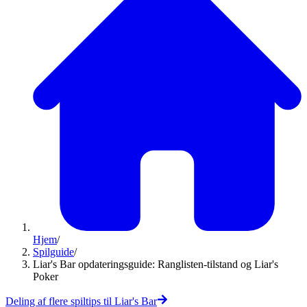
Hjem
/
Spilguide
/
Liar's Bar opdateringsguide: Ranglisten-tilstand og Liar's
Poker
Deling af flere spiltips til Liar's Bar