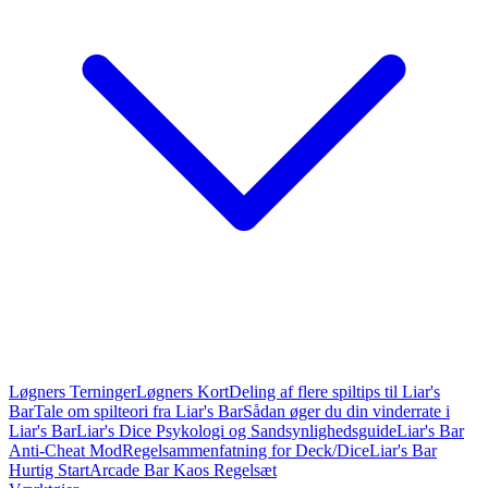
Løgners Terninger
Løgners Kort
Deling af flere spiltips til Liar's
Bar
Tale om spilteori fra Liar's Bar
Sådan øger du din vinderrate i
Liar's Bar
Liar's Dice Psykologi og Sandsynlighedsguide
Liar's Bar
Anti-Cheat Mod
Regelsammenfatning for Deck/Dice
Liar's Bar
Hurtig Start
Arcade Bar Kaos Regelsæt