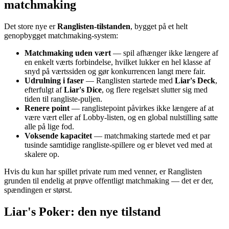
matchmaking
Det store nye er
Ranglisten-tilstanden
, bygget på et helt
genopbygget matchmaking-system:
Matchmaking uden vært
— spil afhænger ikke længere af
en enkelt værts forbindelse, hvilket lukker en hel klasse af
snyd på værtssiden og gør konkurrencen langt mere fair.
Udrulning i faser
— Ranglisten startede med
Liar's Deck
,
efterfulgt af
Liar's Dice
, og flere regelsæt slutter sig med
tiden til rangliste-puljen.
Renere point
— ranglistepoint påvirkes ikke længere af at
være vært eller af Lobby-listen, og en global nulstilling satte
alle på lige fod.
Voksende kapacitet
— matchmaking startede med et par
tusinde samtidige rangliste-spillere og er blevet ved med at
skalere op.
Hvis du kun har spillet private rum med venner, er Ranglisten
grunden til endelig at prøve offentligt matchmaking — det er der,
spændingen er størst.
Liar's Poker: den nye tilstand