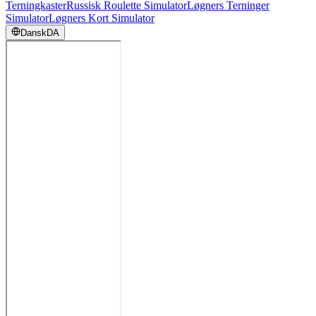
Terningkaster
Russisk Roulette Simulator
Løgners Terninger
Simulator
Løgners Kort Simulator
Dansk
DA