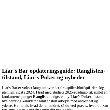
Liar's Bar opdateringsguide: Ranglisten-
tilstand, Liar's Poker og nyheder
Liar's Bar er vokset langt ud over det fire-spiller-bluffspil, der slog
igennem sidst i 2024. I tråd med studiets 2025-roadmap fik spillet en
konkurrencepræget
Ranglisten
-stige, en ny
Liar's Poker
-tilstand,
nye barer og karakterer samt et stort arbejde med anti-cheat og
ydelse. Her er alt, hvad der er ændret, så du ved præcis, hvad du kan
forvente, næste gang du sætter dig ved bordet.