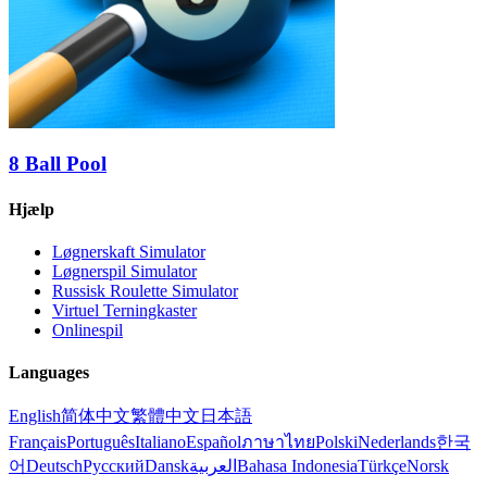
8 Ball Pool
Hjælp
Løgnerskaft Simulator
Løgnerspil Simulator
Russisk Roulette Simulator
Virtuel Terningkaster
Onlinespil
Languages
English
简体中文
繁體中文
日本語
Français
Português
Italiano
Español
ภาษาไทย
Polski
Nederlands
한국
어
Deutsch
Русский
Dansk
العربية
Bahasa Indonesia
Türkçe
Norsk