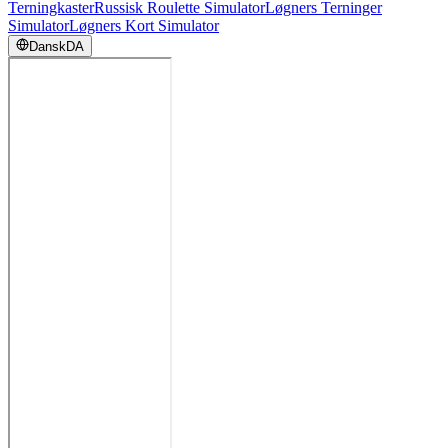
Terningkaster
Russisk Roulette Simulator
Løgners Terninger
Simulator
Løgners Kort Simulator
Dansk
DA