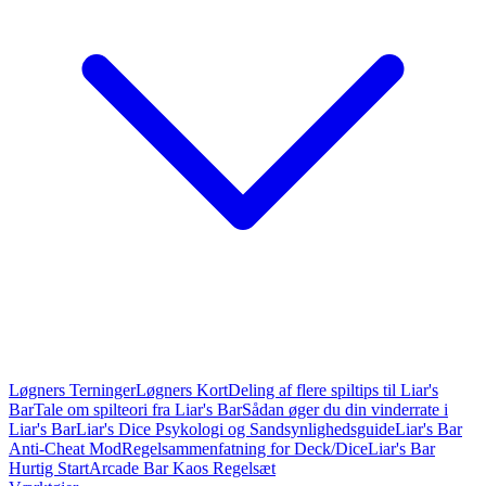
Løgners Terninger
Løgners Kort
Deling af flere spiltips til Liar's
Bar
Tale om spilteori fra Liar's Bar
Sådan øger du din vinderrate i
Liar's Bar
Liar's Dice Psykologi og Sandsynlighedsguide
Liar's Bar
Anti-Cheat Mod
Regelsammenfatning for Deck/Dice
Liar's Bar
Hurtig Start
Arcade Bar Kaos Regelsæt