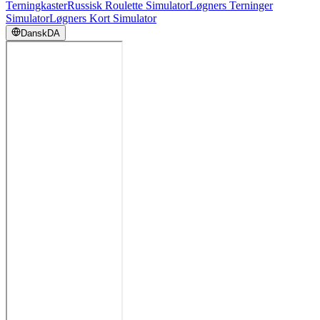
Terningkaster
Russisk Roulette Simulator
Løgners Terninger
Simulator
Løgners Kort Simulator
Dansk
DA