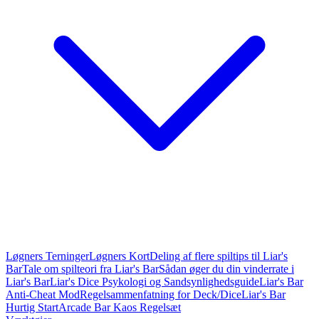
Løgners Terninger
Løgners Kort
Deling af flere spiltips til Liar's
Bar
Tale om spilteori fra Liar's Bar
Sådan øger du din vinderrate i
Liar's Bar
Liar's Dice Psykologi og Sandsynlighedsguide
Liar's Bar
Anti-Cheat Mod
Regelsammenfatning for Deck/Dice
Liar's Bar
Hurtig Start
Arcade Bar Kaos Regelsæt