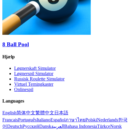
8 Ball Pool
Hjælp
Løgnerskaft Simulator
Løgnerspil Simulator
Russisk Roulette Simulator
Virtuel Terningkaster
Onlinespil
Languages
English
简体中文
繁體中文
日本語
Français
Português
Italiano
Español
ภาษาไทย
Polski
Nederlands
한국
어
Deutsch
Русский
Dansk
العربية
Bahasa Indonesia
Türkçe
Norsk