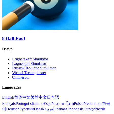
8 Ball Pool
Hjælp
Løgnerskaft Simulator
Løgnerspil Simulator
Russisk Roulette Simulator
Virtuel Terningkaster
Onlinespil
Languages
English
简体中文
繁體中文
日本語
Français
Português
Italiano
Español
ภาษาไทย
Polski
Nederlands
한국
어
Deutsch
Русский
Dansk
العربية
Bahasa Indonesia
Türkçe
Norsk