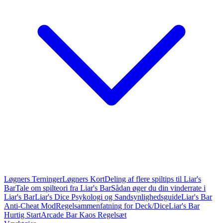
Løgners Terninger
Løgners Kort
Deling af flere spiltips til Liar's
Bar
Tale om spilteori fra Liar's Bar
Sådan øger du din vinderrate i
Liar's Bar
Liar's Dice Psykologi og Sandsynlighedsguide
Liar's Bar
Anti-Cheat Mod
Regelsammenfatning for Deck/Dice
Liar's Bar
Hurtig Start
Arcade Bar Kaos Regelsæt