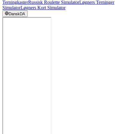
Terningkaster
Russisk Roulette Simulator
Løgners Terninger
Simulator
Løgners Kort Simulator
Dansk
DA