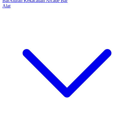
Bar
Aturan Kekacauan Arcade Bar
Alat