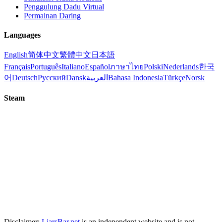
Penggulung Dadu Virtual
Permainan Daring
Languages
English
简体中文
繁體中文
日本語
Français
Português
Italiano
Español
ภาษาไทย
Polski
Nederlands
한국
어
Deutsch
Русский
Dansk
العربية
Bahasa Indonesia
Türkçe
Norsk
Steam
Disclaimer:
LiarsBar.net
is an independent website and is not