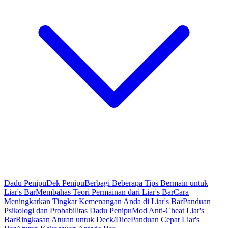
Dadu Penipu
Dek Penipu
Berbagi Beberapa Tips Bermain untuk
Liar's Bar
Membahas Teori Permainan dari Liar's Bar
Cara
Meningkatkan Tingkat Kemenangan Anda di Liar's Bar
Panduan
Psikologi dan Probabilitas Dadu Penipu
Mod Anti-Cheat Liar's
Bar
Ringkasan Aturan untuk Deck/Dice
Panduan Cepat Liar's