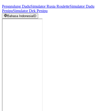
Penggulung Dadu
Simulator Rusia Roulette
Simulator Dadu
Penipu
Simulator Dek Penipu
Bahasa Indonesia
ID