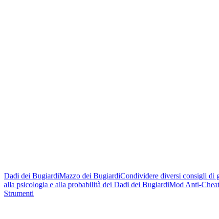
Dadi dei Bugiardi
Mazzo dei Bugiardi
Condividere diversi consigli di 
alla psicologia e alla probabilità dei Dadi dei Bugiardi
Mod Anti-Cheat 
Strumenti