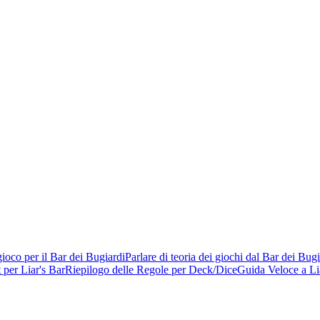
gioco per il Bar dei Bugiardi
Parlare di teoria dei giochi dal Bar dei Bugi
per Liar's Bar
Riepilogo delle Regole per Deck/Dice
Guida Veloce a Li