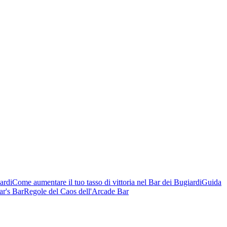
ardi
Come aumentare il tuo tasso di vittoria nel Bar dei Bugiardi
Guida
ar's Bar
Regole del Caos dell'Arcade Bar