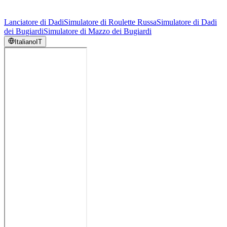
Lanciatore di Dadi
Simulatore di Roulette Russa
Simulatore di Dadi
dei Bugiardi
Simulatore di Mazzo dei Bugiardi
Italiano
IT