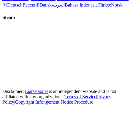
어
Deutsch
Русский
Dansk
العربية
Bahasa Indonesia
Türkçe
Norsk
Steam
Disclaimer:
LiarsBar.net
is an independent website and is not
affiliated with any organizations.
|
Terms of Service
|
Privacy
Policy
|
Copyright Infringement Notice Procedure