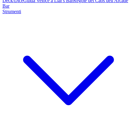
Deck/Dice
Guida Veloce a Liar's Bar
Regole del Caos dell'Arcade
Bar
Strumenti