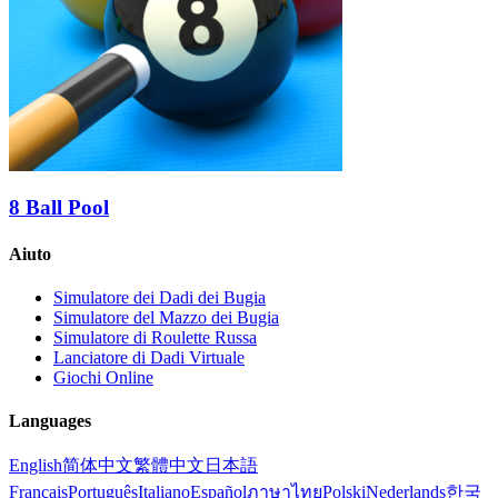
8 Ball Pool
Aiuto
Simulatore dei Dadi dei Bugia
Simulatore del Mazzo dei Bugia
Simulatore di Roulette Russa
Lanciatore di Dadi Virtuale
Giochi Online
Languages
English
简体中文
繁體中文
日本語
Français
Português
Italiano
Español
ภาษาไทย
Polski
Nederlands
한국