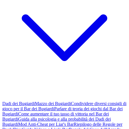
Dadi dei Bugiardi
Mazzo dei Bugiardi
Condividere diversi consigli di
gioco per il Bar dei Bugiardi
Parlare di teoria dei giochi dal Bar dei
Bugiardi
Come aumentare il tuo tasso di vittoria nel Bar dei
Bugiardi
Guida alla psicologia e alla probabilità dei Dadi dei
Bugiardi
Mod Anti-Cheat per Liar's Bar
Riepilogo delle Regole per