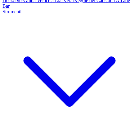
Deck/Dice
Guida Veloce a Liar's Bar
Regole del Caos dell'Arcade
Bar
Strumenti