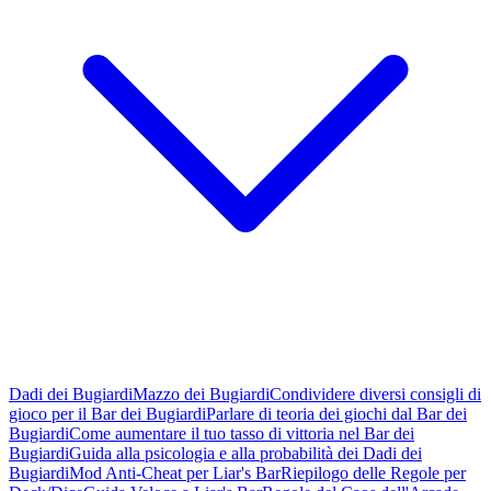
Dadi dei Bugiardi
Mazzo dei Bugiardi
Condividere diversi consigli di
gioco per il Bar dei Bugiardi
Parlare di teoria dei giochi dal Bar dei
Bugiardi
Come aumentare il tuo tasso di vittoria nel Bar dei
Bugiardi
Guida alla psicologia e alla probabilità dei Dadi dei
Bugiardi
Mod Anti-Cheat per Liar's Bar
Riepilogo delle Regole per