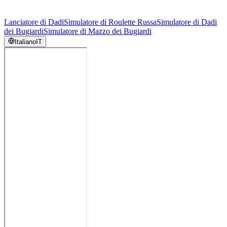
Lanciatore di Dadi
Simulatore di Roulette Russa
Simulatore di Dadi
dei Bugiardi
Simulatore di Mazzo dei Bugiardi
Italiano
IT