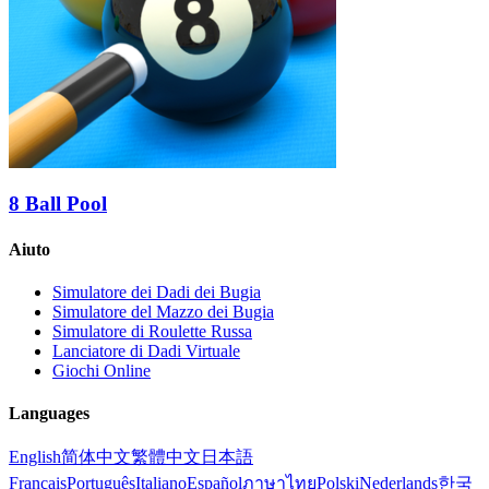
8 Ball Pool
Aiuto
Simulatore dei Dadi dei Bugia
Simulatore del Mazzo dei Bugia
Simulatore di Roulette Russa
Lanciatore di Dadi Virtuale
Giochi Online
Languages
English
简体中文
繁體中文
日本語
Français
Português
Italiano
Español
ภาษาไทย
Polski
Nederlands
한국