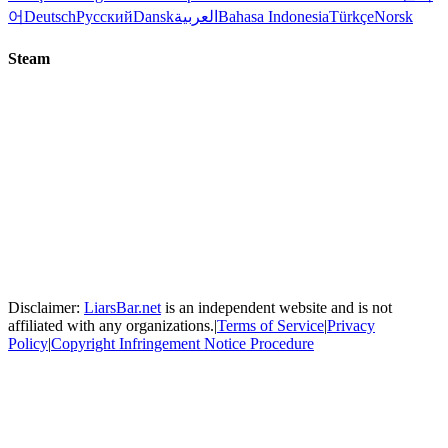
어
Deutsch
Русский
Dansk
العربية
Bahasa Indonesia
Türkçe
Norsk
Steam
Disclaimer:
LiarsBar.net
is an independent website and is not
affiliated with any organizations.
|
Terms of Service
|
Privacy
Policy
|
Copyright Infringement Notice Procedure