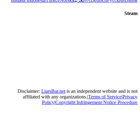
ربية
Norsk
Türkçe
Bahasa Indonesia
Disclaimer:
LiarsBar.net
is an in
affiliated with any organizatio
Policy
|
Copyright In