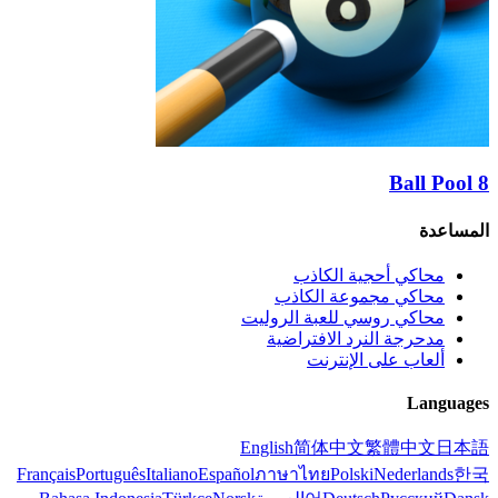
ب
روليت
ضية
Englis
Français
Português
Italiano
Español
ภาษ