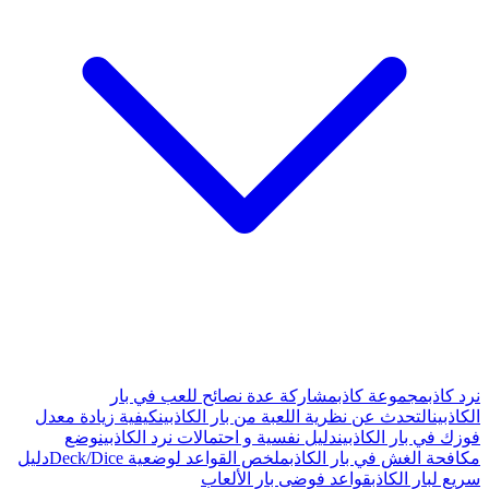
عدة نصائح للعب في بار
ة من بار الكاذبين
كيفية زيادة معدل
ية و احتمالات نرد الكاذبين
وضع
لخص القواعد لوضعية Deck/Dice
دليل
ار الألعاب