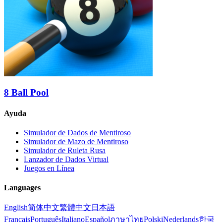
8 Ball Pool
Ayuda
Simulador de Dados de Mentiroso
Simulador de Mazo de Mentiroso
Simulador de Ruleta Rusa
Lanzador de Dados Virtual
Juegos en Línea
Languages
English
简体中文
繁體中文
日本語
Français
Português
Italiano
Español
ภาษาไทย
Polski
Nederlands
한국