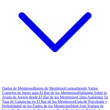
Dados de Mentiroso
Baraja de Mentiroso
Compartiendo Varios
Consejos de Juego para El Bar de los Mentirosos
Hablando Sobre la
Teoría de Juegos desde El Bar de los Mentirosos
Cómo Aumentar Tu
Tasa de Ganancias en El Bar de los Mentirosos
Guía de Psicología y
Probabilidad de los Dados de los Mentirosos
Mod Anti-Trampa de