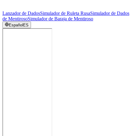
Lanzador de Dados
Simulador de Ruleta Rusa
Simulador de Dados
de Mentiroso
Simulador de Baraja de Mentiroso
Español
ES