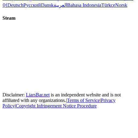
어
Deutsch
Русский
Dansk
العربية
Bahasa Indonesia
Türkçe
Norsk
Steam
Disclaimer:
LiarsBar.net
is an independent website and is not
affiliated with any organizations.
|
Terms of Service
|
Privacy
Policy
|
Copyright Infringement Notice Procedure