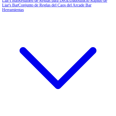
Liar's Bar
Resumen de Reglas para Deck/Dados
Inicio Rápido de
Liar's Bar
Conjunto de Reglas del Caos del Arcade Bar
Herramientas