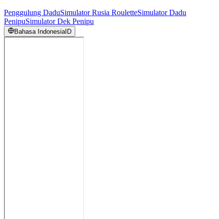
Penggulung Dadu
Simulator Rusia Roulette
Simulator Dadu
Penipu
Simulator Dek Penipu
Bahasa Indonesia
ID