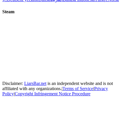
Steam
Disclaimer:
LiarsBar.net
is an independent website and is not
affiliated with any organizations.
|
Terms of Service
|
Privacy
Policy
|
Copyright Infringement Notice Procedure