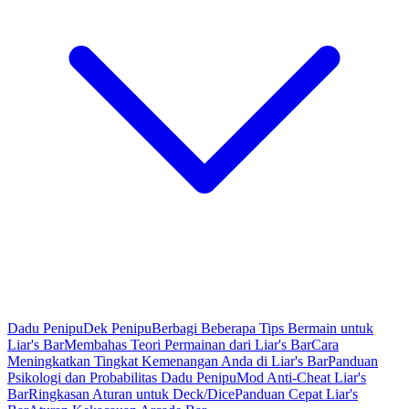
Dadu Penipu
Dek Penipu
Berbagi Beberapa Tips Bermain untuk
Liar's Bar
Membahas Teori Permainan dari Liar's Bar
Cara
Meningkatkan Tingkat Kemenangan Anda di Liar's Bar
Panduan
Psikologi dan Probabilitas Dadu Penipu
Mod Anti-Cheat Liar's
Bar
Ringkasan Aturan untuk Deck/Dice
Panduan Cepat Liar's