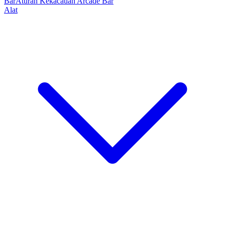
Bar
Aturan Kekacauan Arcade Bar
Alat