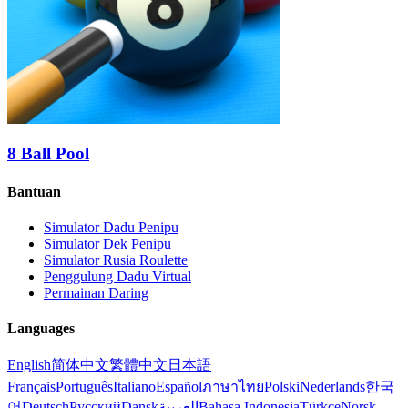
8 Ball Pool
Bantuan
Simulator Dadu Penipu
Simulator Dek Penipu
Simulator Rusia Roulette
Penggulung Dadu Virtual
Permainan Daring
Languages
English
简体中文
繁體中文
日本語
Français
Português
Italiano
Español
ภาษาไทย
Polski
Nederlands
한국
어
Deutsch
Русский
Dansk
العربية
Bahasa Indonesia
Türkçe
Norsk