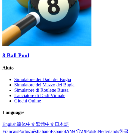
8 Ball Pool
Aiuto
Simulatore dei Dadi dei Bugia
Simulatore del Mazzo dei Bugia
Simulatore di Roulette Russa
Lanciatore di Dadi Virtuale
Giochi Online
Languages
English
简体中文
繁體中文
日本語
Français
Português
Italiano
Español
ภาษาไทย
Polski
Nederlands
한국