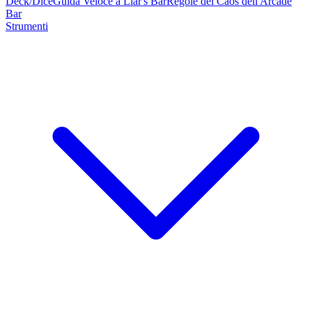
Deck/Dice
Guida Veloce a Liar's Bar
Regole del Caos dell'Arcade
Bar
Strumenti