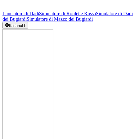
Lanciatore di Dadi
Simulatore di Roulette Russa
Simulatore di Dadi
dei Bugiardi
Simulatore di Mazzo dei Bugiardi
Italiano
IT