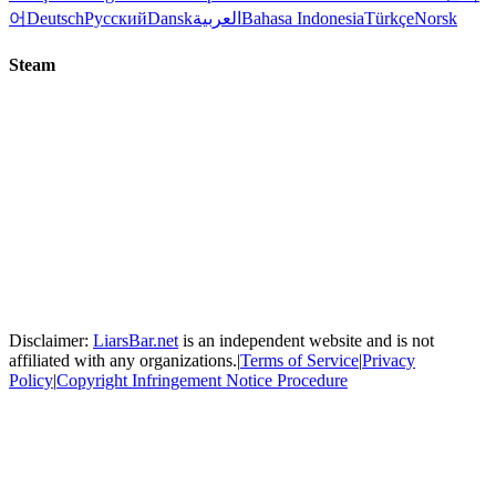
어
Deutsch
Русский
Dansk
العربية
Bahasa Indonesia
Türkçe
Norsk
Steam
Disclaimer:
LiarsBar.net
is an independent website and is not
affiliated with any organizations.
|
Terms of Service
|
Privacy
Policy
|
Copyright Infringement Notice Procedure