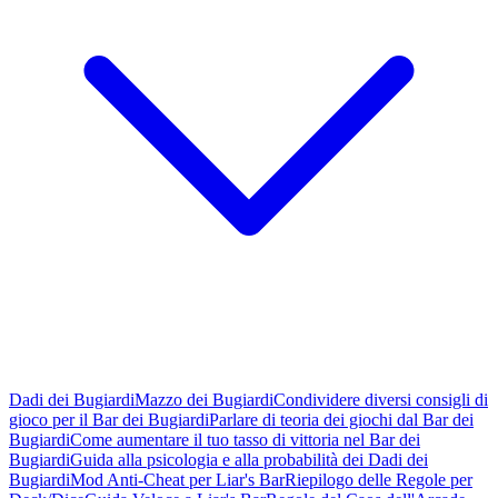
Dadi dei Bugiardi
Mazzo dei Bugiardi
Condividere diversi consigli di
gioco per il Bar dei Bugiardi
Parlare di teoria dei giochi dal Bar dei
Bugiardi
Come aumentare il tuo tasso di vittoria nel Bar dei
Bugiardi
Guida alla psicologia e alla probabilità dei Dadi dei
Bugiardi
Mod Anti-Cheat per Liar's Bar
Riepilogo delle Regole per