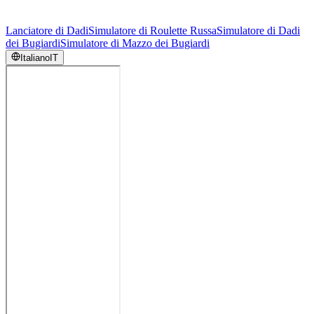
Lanciatore di Dadi
Simulatore di Roulette Russa
Simulatore di Dadi
dei Bugiardi
Simulatore di Mazzo dei Bugiardi
Italiano
IT