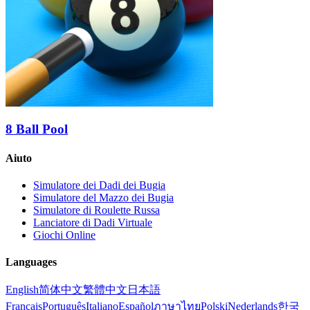
8 Ball Pool
Aiuto
Simulatore dei Dadi dei Bugia
Simulatore del Mazzo dei Bugia
Simulatore di Roulette Russa
Lanciatore di Dadi Virtuale
Giochi Online
Languages
English
简体中文
繁體中文
日本語
Français
Português
Italiano
Español
ภาษาไทย
Polski
Nederlands
한국