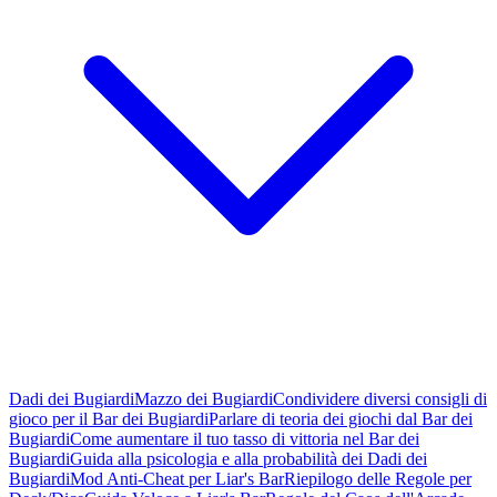
Dadi dei Bugiardi
Mazzo dei Bugiardi
Condividere diversi consigli di
gioco per il Bar dei Bugiardi
Parlare di teoria dei giochi dal Bar dei
Bugiardi
Come aumentare il tuo tasso di vittoria nel Bar dei
Bugiardi
Guida alla psicologia e alla probabilità dei Dadi dei
Bugiardi
Mod Anti-Cheat per Liar's Bar
Riepilogo delle Regole per