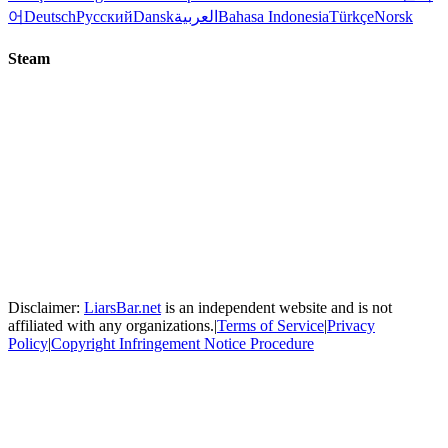
어
Deutsch
Русский
Dansk
العربية
Bahasa Indonesia
Türkçe
Norsk
Steam
Disclaimer:
LiarsBar.net
is an independent website and is not
affiliated with any organizations.
|
Terms of Service
|
Privacy
Policy
|
Copyright Infringement Notice Procedure