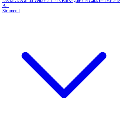
Deck/Dice
Guida Veloce a Liar's Bar
Regole del Caos dell'Arcade
Bar
Strumenti