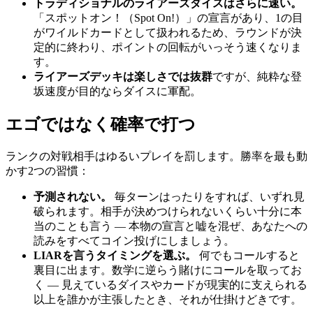
トラディショナルのライアーズダイスはさらに速い。
「スポットオン！（Spot On!）」の宣言があり、1の目
がワイルドカードとして扱われるため、ラウンドが決
定的に終わり、ポイントの回転がいっそう速くなりま
す。
ライアーズデッキは楽しさでは抜群
ですが、純粋な登
坂速度が目的ならダイスに軍配。
エゴではなく確率で打つ
ランクの対戦相手はゆるいプレイを罰します。勝率を最も動
かす2つの習慣：
予測されない。
毎ターンはったりをすれば、いずれ見
破られます。相手が決めつけられないくらい十分に本
当のことも言う — 本物の宣言と嘘を混ぜ、あなたへの
読みをすべてコイン投げにしましょう。
LIARを言うタイミングを選ぶ。
何でもコールすると
裏目に出ます。数学に逆らう賭けにコールを取ってお
く — 見えているダイスやカードが現実的に支えられる
以上を誰かが主張したとき、それが仕掛けどきです。