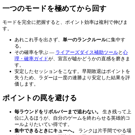
一つのモードを極めてから回す
モードを完全に把握すると、ポイント効率は複利で伸びま
す。
あれこれ手を出さず、
単一のランクルール
に集中す
る。
その確率を学ぶ —
ライアーズダイス補助ツール
と
心
理・確率ガイド
が、宣言が嘘かどうかの直感を磨きま
す。
安定したセッションをこなす。早期敗退はポイントを
失うため、ラダーは一度の連勝より安定した結果を評
価します。
ポイントの罠を避ける
毎ラウンドをリボルバーまで追わない。
生き残って上
位に入るほうが、自分のゲームを終わらせる英雄的コ
ールよりたいてい得です。
集中できるときにキューへ。
ランクは片手間でやる場