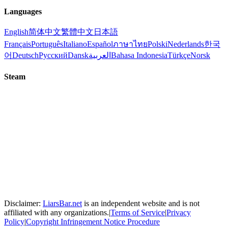
Languages
English
简体中文
繁體中文
日本語
Français
Português
Italiano
Español
ภาษาไทย
Polski
Nederlands
한국
어
Deutsch
Русский
Dansk
العربية
Bahasa Indonesia
Türkçe
Norsk
Steam
Disclaimer:
LiarsBar.net
is an independent website and is not
affiliated with any organizations.
|
Terms of Service
|
Privacy
Policy
|
Copyright Infringement Notice Procedure