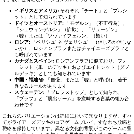
イギリスとアメリカ:
それぞれ「チート」と「ブルシ
ット」として知られています
ドイツとオーストリア:
「モゲルン」（不正行為）、
「シュウィンデルン」（詐欺）、「リューゲン」
（嘘）または「ツヴァイフェルン」（疑い）
ロシア:
「ベリシュ' ネ ヴェリシュ'」（信じるか信じな
いか）、ロシアンブラフまたはチャイニーズブラフと
も呼ばれています
カナダとスペイン:
ロシアンブラフに似ており、フォ
ーシット（単一のデッキ）およびエイトシット（ダブ
ルデッキ）としても知られています
中国・福建省:
「自慢」または「嘘」と呼ばれ、若干
異なるルールがあります
スウェーデン:
「ブロフストップ」として知られ、
「ブラフ」と「脱出ゲーム」を意味する言葉の組み合
わせです
これらのバリエーションは詳細において異なりますが、すべ
てがライアーズデッキのコアゲームプレイ、すなわち欺瞞と
戦略を保持しています。異なる文化的背景がこのゲームに豊