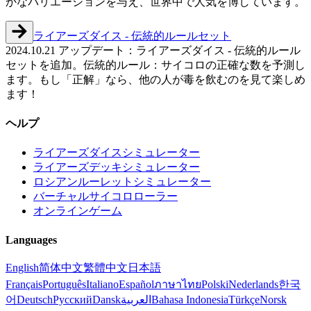
かなバリエーションを与え、世界中で人気を博しています。
ライアーズダイス - 伝統的ルールセット
2024.10.21 アップデート：ライアーズダイス - 伝統的ルール
セットを追加。伝統的ルール：サイコロの正確な数を予測し
ます。もし「正解」なら、他の人が毒を飲むのを見て楽しめ
ます！
ヘルプ
ライアーズダイスシミュレーター
ライアーズデッキシミュレーター
ロシアンルーレットシミュレーター
バーチャルサイコロローラー
オンラインゲーム
Languages
English
简体中文
繁體中文
日本語
Français
Português
Italiano
Español
ภาษาไทย
Polski
Nederlands
한국
어
Deutsch
Русский
Dansk
العربية
Bahasa Indonesia
Türkçe
Norsk