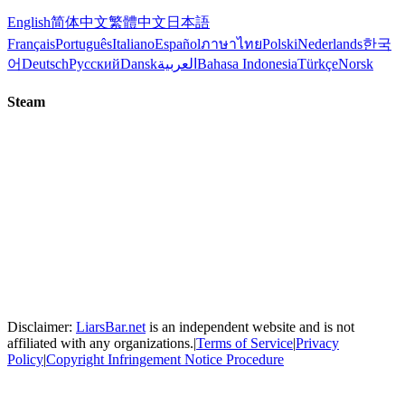
English
简体中文
繁體中文
日本語
Français
Português
Italiano
Español
ภาษาไทย
Polski
Nederlands
한국
어
Deutsch
Русский
Dansk
العربية
Bahasa Indonesia
Türkçe
Norsk
Steam
Disclaimer:
LiarsBar.net
is an independent website and is not
affiliated with any organizations.
|
Terms of Service
|
Privacy
Policy
|
Copyright Infringement Notice Procedure