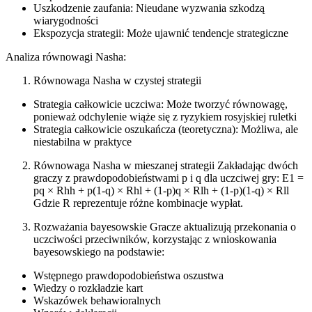
Uszkodzenie zaufania: Nieudane wyzwania szkodzą
wiarygodności
Ekspozycja strategii: Może ujawnić tendencje strategiczne
Analiza równowagi Nasha:
Równowaga Nasha w czystej strategii
Strategia całkowicie uczciwa: Może tworzyć równowagę,
ponieważ odchylenie wiąże się z ryzykiem rosyjskiej ruletki
Strategia całkowicie oszukańcza (teoretyczna): Możliwa, ale
niestabilna w praktyce
Równowaga Nasha w mieszanej strategii Zakładając dwóch
graczy z prawdopodobieństwami p i q dla uczciwej gry: E1 =
pq × Rhh + p(1-q) × Rhl + (1-p)q × Rlh + (1-p)(1-q) × Rll
Gdzie R reprezentuje różne kombinacje wypłat.
Rozważania bayesowskie Gracze aktualizują przekonania o
uczciwości przeciwników, korzystając z wnioskowania
bayesowskiego na podstawie:
Wstępnego prawdopodobieństwa oszustwa
Wiedzy o rozkładzie kart
Wskazówek behawioralnych