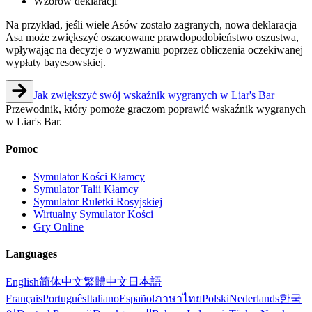
Wzorów deklaracji
Na przykład, jeśli wiele Asów zostało zagranych, nowa deklaracja
Asa może zwiększyć oszacowane prawdopodobieństwo oszustwa,
wpływając na decyzje o wyzwaniu poprzez obliczenia oczekiwanej
wypłaty bayesowskiej.
Jak zwiększyć swój wskaźnik wygranych w Liar's Bar
Przewodnik, który pomoże graczom poprawić wskaźnik wygranych
w Liar's Bar.
Pomoc
Symulator Kości Kłamcy
Symulator Talii Kłamcy
Symulator Ruletki Rosyjskiej
Wirtualny Symulator Kości
Gry Online
Languages
English
简体中文
繁體中文
日本語
Français
Português
Italiano
Español
ภาษาไทย
Polski
Nederlands
한국