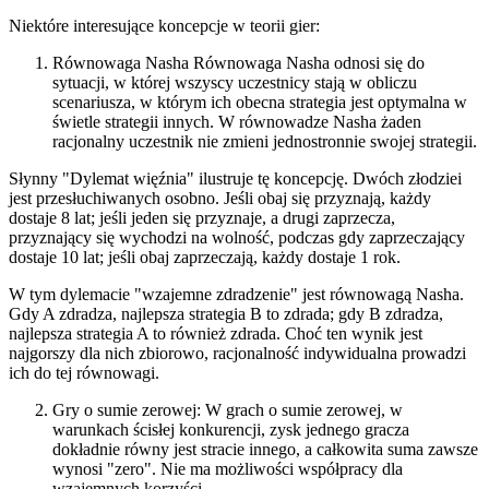
Niektóre interesujące koncepcje w teorii gier:
Równowaga Nasha Równowaga Nasha odnosi się do
sytuacji, w której wszyscy uczestnicy stają w obliczu
scenariusza, w którym ich obecna strategia jest optymalna w
świetle strategii innych. W równowadze Nasha żaden
racjonalny uczestnik nie zmieni jednostronnie swojej strategii.
Słynny "Dylemat więźnia" ilustruje tę koncepcję. Dwóch złodziei
jest przesłuchiwanych osobno. Jeśli obaj się przyznają, każdy
dostaje 8 lat; jeśli jeden się przyznaje, a drugi zaprzecza,
przyznający się wychodzi na wolność, podczas gdy zaprzeczający
dostaje 10 lat; jeśli obaj zaprzeczają, każdy dostaje 1 rok.
W tym dylemacie "wzajemne zdradzenie" jest równowagą Nasha.
Gdy A zdradza, najlepsza strategia B to zdrada; gdy B zdradza,
najlepsza strategia A to również zdrada. Choć ten wynik jest
najgorszy dla nich zbiorowo, racjonalność indywidualna prowadzi
ich do tej równowagi.
Gry o sumie zerowej: W grach o sumie zerowej, w
warunkach ścisłej konkurencji, zysk jednego gracza
dokładnie równy jest stracie innego, a całkowita suma zawsze
wynosi "zero". Nie ma możliwości współpracy dla
wzajemnych korzyści.