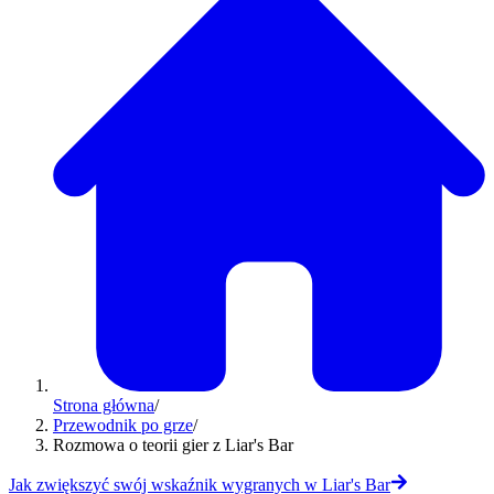
Strona główna
/
Przewodnik po grze
/
Rozmowa o teorii gier z Liar's Bar
Jak zwiększyć swój wskaźnik wygranych w Liar's Bar