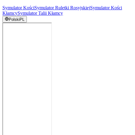
Symulator Kości
Symulator Ruletki Rosyjskiej
Symulator Kości
Kłamcy
Symulator Talii Kłamcy
Polski
PL