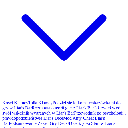
Kości Kłamcy
Talia Kłamcy
Podziel się kilkoma wskazówkami do
gry w Liar's Bar
Rozmowa o teorii gier z Liar's Bar
Jak zwiększyć
swój wskaźnik wygranych w Liar's Bar
Przewodnik po psychologii i
prawdopodobieństwie Liar's Dice
Mod Anty-Cheat Liar's
Bar
Podsumowanie Zasad Gry Deck/Dice
Szybki Start w Liar's