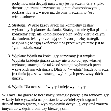
podejmowania decyzji nazywany jest graczem. Gry z tylko
dwoma graczami nazywane są "grami dwuosobowymi",
podczas gdy te z więcej niż dwoma graczami to "gry
wieloosobowe".
Strategia: W grze każdy gracz ma kompletny zestaw
wykonalnych planów działania. Strategia to nie tylko plan na
konkretny etap, ale kompleksowy plan, który kieruje całym
działaniem. Jeśli gracze mają skończoną liczbę strategii,
nazywa się to "grą skończoną"; w przeciwnym razie jest to
"gra nieskończona".
Wypłata: Wynik na końcu gry nazywany jest wypłatą.
Wypłata każdego gracza zależy nie tylko od jego własnej
wybranej strategii, ale także od strategii wybranych przez
wszystkich innych graczy. Dlatego "wypłata" każdego gracza
jest funkcją zestawu strategii wybranych przez wszystkich
graczy.
Wynik: Dla uczestników gry istnieje wynik gry.
W Liar's Bar gracze to uczestnicy, strategie polegają na wyborze gry
w karty lub wyzwania na podstawie wcześniejszych zagrań i
działań innych graczy, a wypłaty/wyniki decydują, czy ktoś zmusza
innych do wzięcia broni, czy bierze ją sam.