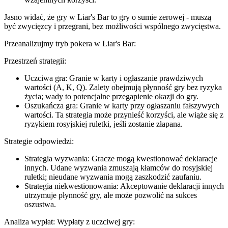
Jasno widać, że gry w Liar's Bar to gry o sumie zerowej - muszą
być zwycięzcy i przegrani, bez możliwości wspólnego zwycięstwa.
Przeanalizujmy tryb pokera w Liar's Bar:
Przestrzeń strategii:
Uczciwa gra: Granie w karty i ogłaszanie prawdziwych
wartości (A, K, Q). Zalety obejmują płynność gry bez ryzyka
życia; wady to potencjalne przegapienie okazji do gry.
Oszukańcza gra: Granie w karty przy ogłaszaniu fałszywych
wartości. Ta strategia może przynieść korzyści, ale wiąże się z
ryzykiem rosyjskiej ruletki, jeśli zostanie złapana.
Strategie odpowiedzi:
Strategia wyzwania: Gracze mogą kwestionować deklaracje
innych. Udane wyzwania zmuszają kłamców do rosyjskiej
ruletki; nieudane wyzwania mogą zaszkodzić zaufaniu.
Strategia niekwestionowania: Akceptowanie deklaracji innych
utrzymuje płynność gry, ale może pozwolić na sukces
oszustwa.
Analiza wypłat: Wypłaty z uczciwej gry: