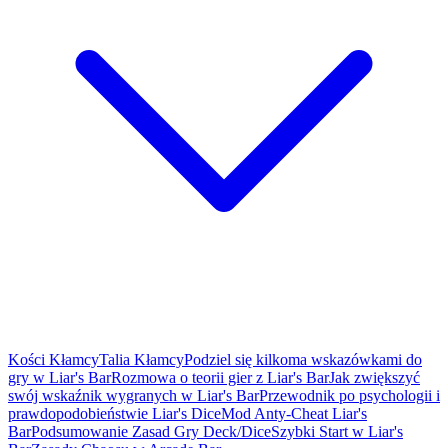
Kości Kłamcy
Talia Kłamcy
Podziel się kilkoma wskazówkami do
gry w Liar's Bar
Rozmowa o teorii gier z Liar's Bar
Jak zwiększyć
swój wskaźnik wygranych w Liar's Bar
Przewodnik po psychologii i
prawdopodobieństwie Liar's Dice
Mod Anty-Cheat Liar's
Bar
Podsumowanie Zasad Gry Deck/Dice
Szybki Start w Liar's