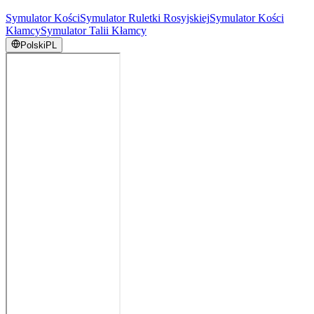
Symulator Kości
Symulator Ruletki Rosyjskiej
Symulator Kości
Kłamcy
Symulator Talii Kłamcy
Polski
PL