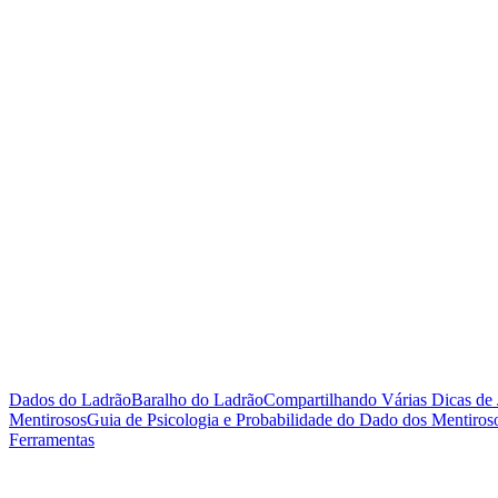
Dados do Ladrão
Baralho do Ladrão
Compartilhando Várias Dicas de 
Mentirosos
Guia de Psicologia e Probabilidade do Dado dos Mentiros
Ferramentas