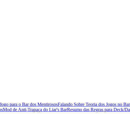
Jogo para o Bar dos Mentirosos
Falando Sobre Teoria dos Jogos no Bar
os
Mod de Anti-Trapaça do Liar's Bar
Resumo das Regras para Deck/D