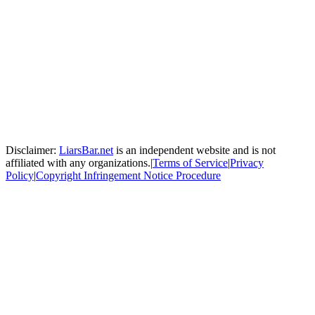
Disclaimer:
LiarsBar.net
is an independent website and is not
affiliated with any organizations.
|
Terms of Service
|
Privacy
Policy
|
Copyright Infringement Notice Procedure