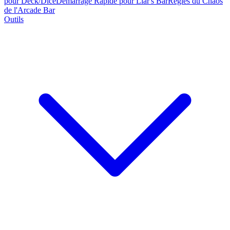
pour Deck/Dice
Démarrage Rapide pour Liar's Bar
Règles du Chaos
de l'Arcade Bar
Outils