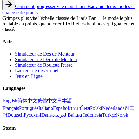
Comment progresser vite dans Liar's Bar : meilleurs modes et
stratégie de points
Grimpez plus vite l'échelle classée de Liar's Bar — le mode le plus
rentable en points, quand crier LIAR et les habitudes qui gagnent en
classé.
Aide
Simulateur de Dés de Menteur
Simulateur de Deck de Menteur
Simulateur de Roulette Russe
Lanceur de dés virtuel
Jeux en Ligne
Languages
English
简体中文
繁體中文
日本語
Français
Português
Italiano
Español
ภาษาไทย
Polski
Nederlands
한국
어
Deutsch
Русский
Dansk
العربية
Bahasa Indonesia
Türkçe
Norsk
Steam