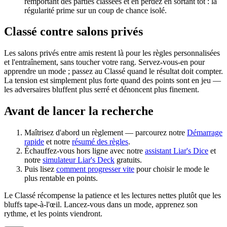
remportant des parties classées et en perdez en sortant tôt : la
régularité prime sur un coup de chance isolé.
Classé contre salons privés
Les salons privés entre amis restent là pour les règles personnalisées
et l'entraînement, sans toucher votre rang. Servez-vous-en pour
apprendre un mode ; passez au Classé quand le résultat doit compter.
La tension est simplement plus forte quand des points sont en jeu —
les adversaires bluffent plus serré et dénoncent plus finement.
Avant de lancer la recherche
Maîtrisez d'abord un règlement — parcourez notre
Démarrage
rapide
et notre
résumé des règles
.
Échauffez-vous hors ligne avec notre
assistant Liar's Dice
et
notre
simulateur Liar's Deck
gratuits.
Puis lisez
comment progresser vite
pour choisir le mode le
plus rentable en points.
Le Classé récompense la patience et les lectures nettes plutôt que les
bluffs tape-à-l'œil. Lancez-vous dans un mode, apprenez son
rythme, et les points viendront.