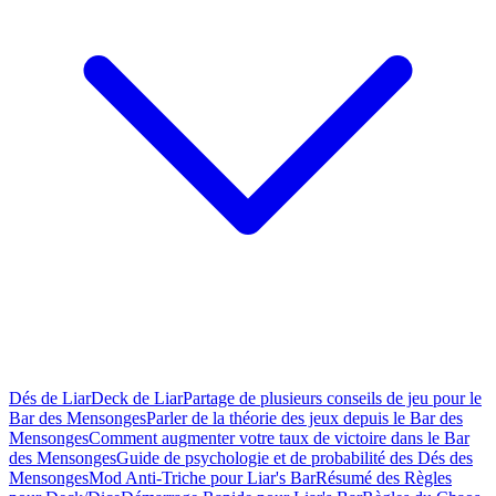
Dés de Liar
Deck de Liar
Partage de plusieurs conseils de jeu pour le
Bar des Mensonges
Parler de la théorie des jeux depuis le Bar des
Mensonges
Comment augmenter votre taux de victoire dans le Bar
des Mensonges
Guide de psychologie et de probabilité des Dés des
Mensonges
Mod Anti-Triche pour Liar's Bar
Résumé des Règles