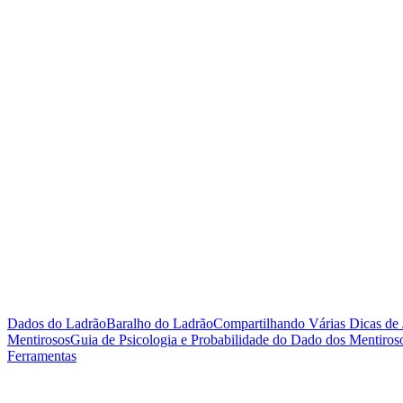
Dados do Ladrão
Baralho do Ladrão
Compartilhando Várias Dicas de 
Mentirosos
Guia de Psicologia e Probabilidade do Dado dos Mentiros
Ferramentas