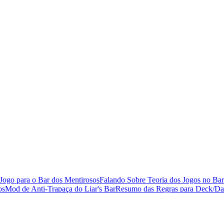
Jogo para o Bar dos Mentirosos
Falando Sobre Teoria dos Jogos no Bar
os
Mod de Anti-Trapaça do Liar's Bar
Resumo das Regras para Deck/D